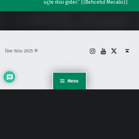
üçte ikisi gider.” ||Behcetul Mecalis||
İnstagram
Youtube
X
Back to top ↑
İlim Yolu 2025 ©
Menu