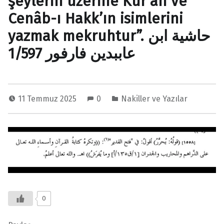
şeylerin üzerine Kur’an ve
Cenâb-ı Hakk’ın isimlerini
yazmak mekruhtur”. حاشية ابن
عاببدين فارفور 1/597
11 Temmuz 2025
0
Nakiller ve Yazılar
0