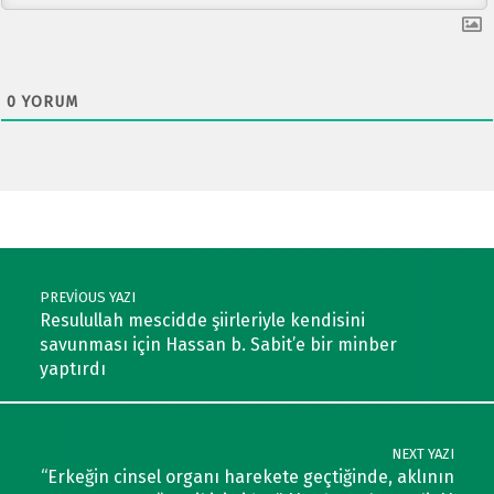
0
YORUM
Post navigation
PREVIOUS YAZI
Resulullah mescidde şiirleriyle kendisini
savunması için Hassan b. Sabit’e bir minber
yaptırdı
NEXT YAZI
“Erkeğin cinsel organı harekete geçtiğinde, aklının