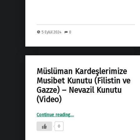
b
at
ar
o
s
e
o
A
k
p
5 Eylül 2024
0
p
Müslüman Kardeşlerimize
Musibet Kunutu (Filistin ve
Gazze) – Nevazil Kunutu
(Video)
“Müslüman Kardeşlerimize Musibet Kunutu (Filistin ve Gazze) – Nevazil Kunutu (Video)”
Continue reading
…
0