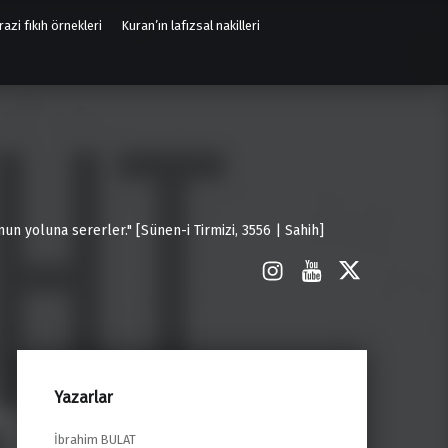
azi fıkıh örnekleri
Kuran’ın lafızsal nakilleri
un yoluna sererler." [Sünen-i Tirmizi, 3556 | Sahih]
İnstagram
Youtube
X
Yazarlar
İbrahim BULAT