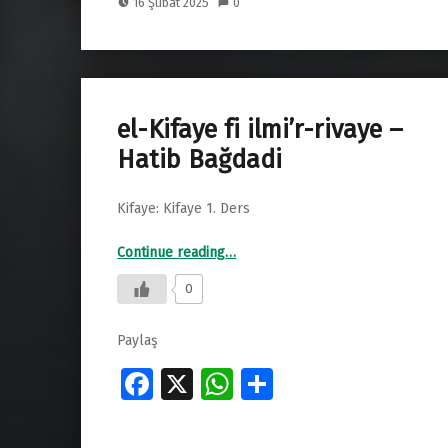
16 Şubat 2025
0
o
s
e
o
A
k
p
p
el-Kifaye fi ilmi’r-rivaye –
Hatib Bağdadi
Kifaye: Kifaye 1. Ders
“el-Kifaye fi ilmi’r-rivaye – Hatib Bağdadi”
Continue reading
…
0
Paylaş
Fa
X
W
S
ce
h
h