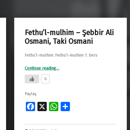
Fethu’l-mulhim – Şebbir Ali
Osmani, Taki Osmani
Fethu’l-mulhim: Fethu’l-mulhim 1. Ders
“Fethu’l-mulhim – Şebbir Ali Osmani, Taki Osmani”
Continue reading
…
0
Paylaş
Fa
X
W
S
ce
h
h
b
at
ar