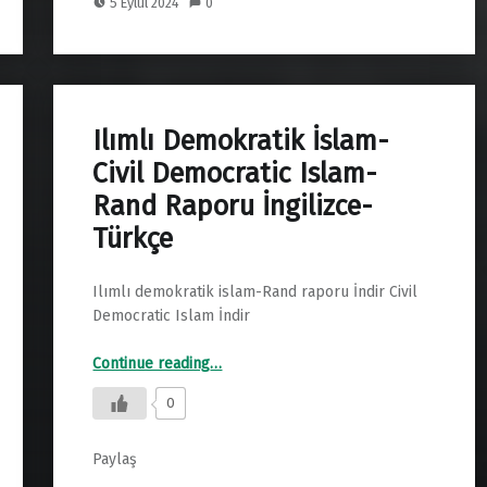
5 Eylül 2024
0
o
s
e
o
A
k
p
p
Ilımlı Demokratik İslam-
Civil Democratic Islam-
Rand Raporu İngilizce-
Türkçe
Ilımlı demokratik islam-Rand raporu İndir Civil
Democratic Islam İndir
“Ilımlı Demokratik İslam-Civil Democratic Islam- Rand Raporu İngilizce-Türkçe”
Continue reading
…
0
Paylaş