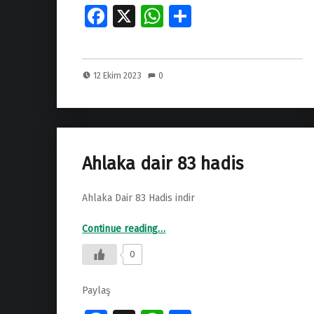
Fa
X
W
S
ce
h
h
b
at
ar
12 Ekim 2023
0
o
s
e
o
A
k
p
p
Ahlaka dair 83 hadis
Ahlaka Dair 83 Hadis indir
“Ahlaka dair 83 hadis”
Continue reading
…
0
Paylaş