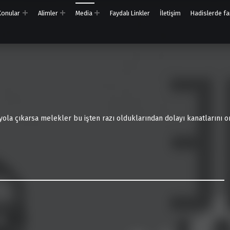
 Konular
Alimler
Media
Faydalı Linkler
İletişim
Hadislerde far
 yola çıkarsa melekler bu işten razı olduklarından dolayı kanatlarını on