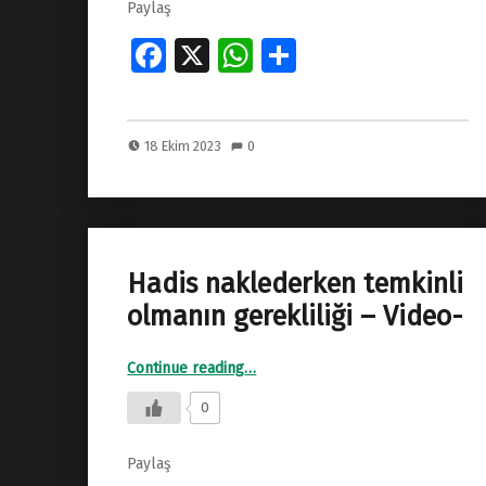
Paylaş
Fa
X
W
S
ce
h
h
b
at
ar
18 Ekim 2023
0
o
s
e
o
A
k
p
p
Hadis naklederken temkinli
olmanın gerekliliği – Video-
“Hadis naklederken temkinli olmanın gerekliliği – Video-”
Continue reading
…
0
Paylaş