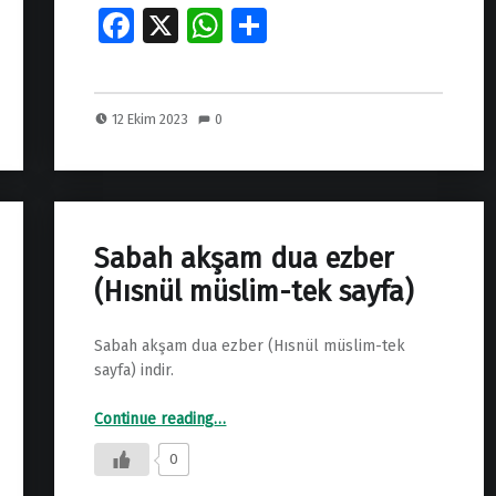
Fa
X
W
S
ce
h
h
b
at
ar
12 Ekim 2023
0
o
s
e
o
A
k
p
p
Sabah akşam dua ezber
(Hısnül müslim-tek sayfa)
Sabah akşam dua ezber (Hısnül müslim-tek
sayfa) indir.
“Sabah akşam dua ezber (Hısnül müslim-tek sayfa)”
Continue reading
…
0