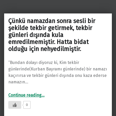
Çünkü namazdan sonra sesli bir
şekilde tekbir getirmek, tekbir
günleri dışında kula
emredilmemiştir. Hatta bidat
olduğu için nehyedilmiştir.
“Bundan dolayı diyoruz ki, Kim tekbir
günlerinde(Kurban Bayramı günlerinde) bir namazı
kaçırırsa ve tekbir günleri dışında onu kaza ederse
namazın…
Continue reading
…
“Çünkü namazdan sonra sesli bir şekilde tekbir getirmek, tekbir günleri dışında kula emredilmemiştir. Hatta bidat olduğu için nehyedilmiştir.”
0