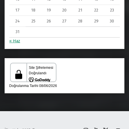
17
18
19
20
21
22
23
24
25
26
27
28
29
30
31
« Haz
İnstagram
Youtube
X
Back to top ↑