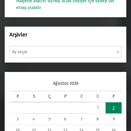
rivayetin arasını bulma. Allah cinsiyet için sebep var
etmiş olabilir
Arşivler
Arşivler
Ağustos 2026
P
S
Ç
P
C
C
P
1
2
3
4
5
6
7
8
9
10
11
12
13
14
15
16