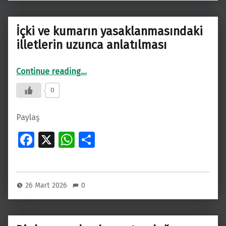
o
A
k
p
İçki ve kumarın yasaklanmasındaki
p
illetlerin uzunca anlatılması
“İçki ve kumarın yasaklanmasındaki illetlerin uzunca anlatılması”
Continue reading
…
0
Paylaş
Fa
X
W
S
ce
h
h
b
at
ar
o
s
e
26 Mart 2026
0
o
A
k
p