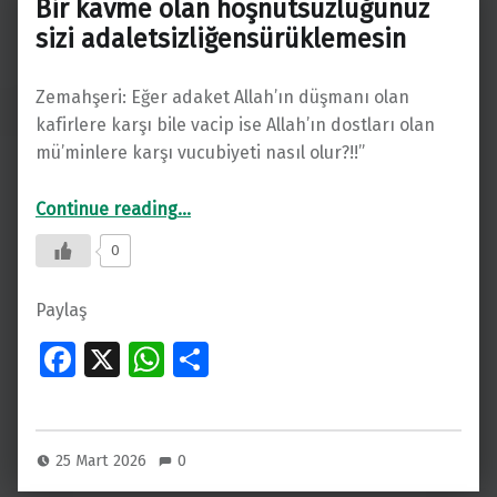
Bir kavme olan hoşnutsuzluğunuz
p
sizi adaletsizliğensürüklemesin
Zemahşeri: Eğer adaket Allah’ın düşmanı olan
kafirlere karşı bile vacip ise Allah’ın dostları olan
mü’minlere karşı vucubiyeti nasıl olur?!!”
“Bir kavme olan hoşnutsuzluğunuz sizi adaletsizliğensürüklemesin”
Continue reading
…
0
Paylaş
Fa
X
W
S
ce
h
h
b
at
ar
o
s
e
25 Mart 2026
0