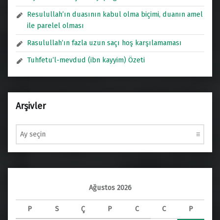
Resulullah’ın duasının kabul olma biçimi, duanın amel
ile parelel olması
Rasulullah’ın fazla uzun saçı hoş karşılamaması
Tuhfetu’l-mevdud (ibn kayyim) Özeti
Arşivler
Arşivler
Ağustos 2026
P
S
Ç
P
C
C
P