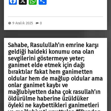
Fa
X
W
S
ce
h
h
b
at
ar
o
s
e
9 Aralık 2025
0
o
A
k
p
Sahabe, Rasulullah’ın emrine karşı
p
geldiği haldeki konumu ona olan
sevgilerini göstermeye yeter;
ganimet elde etmek için dağı
bıraktılar fakat hem ganimetten
oldular hem de mağlup oldular ama
onlar ganimet kaybı ve
mağlubiyetten daha çok rasullah’ın
öldürülme haberine üzüldüker
öyleki ne kaybettikleri ganimetleri