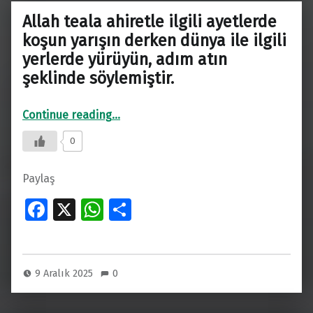
k
p
Allah teala ahiretle ilgili ayetlerde
p
koşun yarışın derken dünya ile ilgili
yerlerde yürüyün, adım atın
şeklinde söylemiştir.
Continue reading
…
“Allah teala ahiretle ilgili ayetlerde koşun yarışın derken dünya ile ilgili yerlerde yürüyün, adım atın şeklinde söylemiştir.”
0
Paylaş
Fa
X
W
S
ce
h
h
b
at
ar
o
s
e
9 Aralık 2025
0
o
A