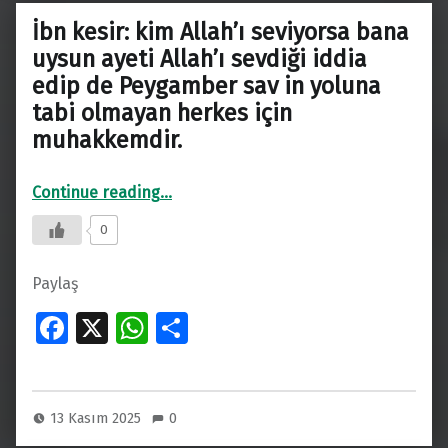
k
p
İbn kesir: kim Allah’ı seviyorsa bana
p
uysun ayeti Allah’ı sevdiği iddia
edip de Peygamber sav in yoluna
tabi olmayan herkes için
muhakkemdir.
Continue reading
…
“İbn kesir: kim Allah’ı seviyorsa bana uysun ayeti Allah’ı sevdiği iddia edip de Peygamber sav in yoluna tabi olmayan herkes için muhakkemdir.”
0
Paylaş
Fa
X
W
S
ce
h
h
b
at
ar
o
s
e
13 Kasım 2025
0