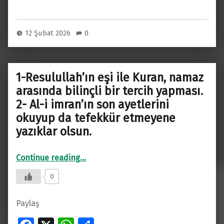
ce
h
h
b
at
ar
o
s
e
12 Şubat 2026
0
o
A
k
p
1-Resulullah’ın eşi ile Kuran, namaz
p
arasında bilinçli bir tercih yapması.
2- Al-i imran’ın son ayetlerini
okuyup da tefekkür etmeyene
yazıklar olsun.
Continue reading
…
“1-Resulullah’ın eşi ile Kuran, namaz arasında bilinçli bir tercih yapması. 2- Al-i imran’ın son ayetlerini okuyup da tefekkür etmeyene yazıklar olsun.”
0
Paylaş