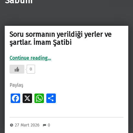
Sabuni
Soru sormanın yerildiği yerler ve
şartlar. İmam Şatibi
“Soru sormanın yerildiği yerler ve şartlar. İmam Şatibi”
Continue reading
…
0
Paylaş
Fa
X
W
S
ce
h
h
b
at
ar
o
s
e
27 Mart 2026
0