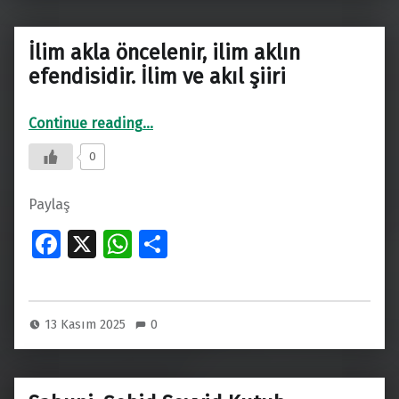
o
A
k
p
İlim akla öncelenir, ilim aklın
p
efendisidir. İlim ve akıl şiiri
“İlim akla öncelenir, ilim aklın efendisidir. İlim ve akıl şiiri”
Continue reading
…
0
Paylaş
Fa
X
W
S
ce
h
h
b
at
ar
o
s
e
13 Kasım 2025
0
o
A
k
p