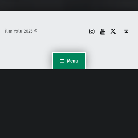
İnstagram
Youtube
X
Back to top ↑
İlim Yolu 2025 ©
Menu