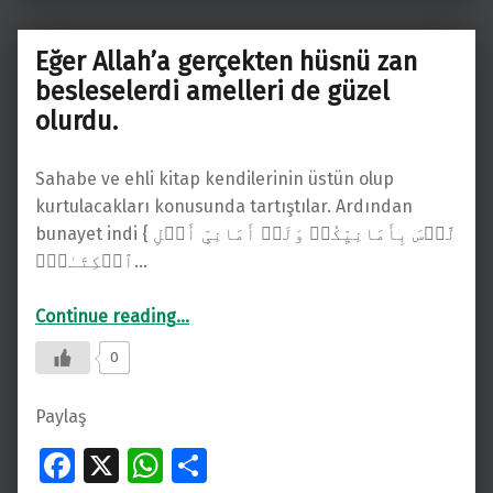
o
A
k
p
Eğer Allah’a gerçekten hüsnü zan
p
besleselerdi amelleri de güzel
olurdu.
Sahabe ve ehli kitap kendilerinin üstün olup
kurtulacakları konusunda tartıştılar. Ardından
bunayet indi { لَّیۡسَ بِأَمَانِیِّكُمۡ وَلَاۤ أَمَانِیِّ أَهۡلِ
ٱلۡكِتَـٰبِۗ…
“Eğer Allah’a gerçekten hüsnü zan besleselerdi amelleri de güzel olurdu.”
Continue reading
…
0
Paylaş
Fa
X
W
S