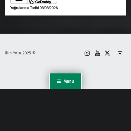
İnstagram
Youtube
X
Back to top ↑
İlim Yolu 2025 ©
Menu