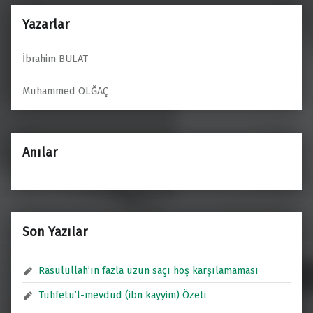
p
Yazarlar
İbrahim BULAT
Muhammed OLĞAÇ
Anılar
Son Yazılar
Rasulullah’ın fazla uzun saçı hoş karşılamaması
Tuhfetu’l-mevdud (ibn kayyim) Özeti