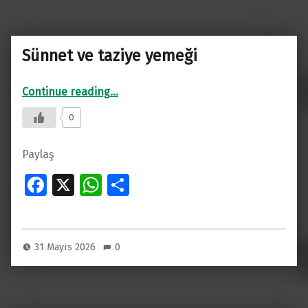
Sünnet ve taziye yemeği
“Sünnet ve taziye yemeği”
Continue reading
…
0
Paylaş
Fa
X
W
S
ce
h
h
b
at
ar
o
s
e
31 Mayıs 2026
0
o
A
k
p