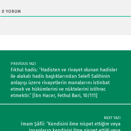
0
YORUM
Post navigation
PREVIOUS YAZI
Fıkhul hadis: “Hadisten ve rivayet olunan hadisler
ile alakalı hadis başlıklarından Selefi Salihinin
anlayışı üzere rivayetlerin manalarını istinbat
etmek ve hükümlerini ve nüktelerini istihrac
etmektir.” [İbn Hacer, Fethul Bari, 10/111]
NEXT YAZI
İmam Şâfiî: “Kendisini ilme nispet ettiğim veya
insanların kendisini ilme nispet ettiği veya