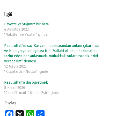
İlgili
Davette yaptığımız bir hata!
4 Ağustos 2022
"Nakiller ve Yazılar" içinde
Resulullah’ın sav Kasvanın durmasından anlam çıkarması
ve Hudeybiye anlaşması için “Vallahi Allah’ın hurumatını
tazim eden her anlaşmada muhakkak onlara istediklerini
vereceğim” demesi
12 Mayıs 2025
"Kitaplardan Notlar" içinde
Resulullah’a din öğretmek
8 Nisan 2026
"Câmiû'l-usûl / İbnu'l-Esir" içinde
Paylaş
Fa
X
W
S