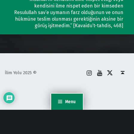
kendisini ilme nispet eden bir kimseden
Resulullah sav’e uymanın farz olduğunun ve onun
hükmüne teslim olunması gerektiğinin aksine bir
görüş işitmedim.” [Kavaidu’t-tahdis, 468]
İnstagram
Youtube
X
Back to top ↑
İlim Yolu 2025 ©
Menu