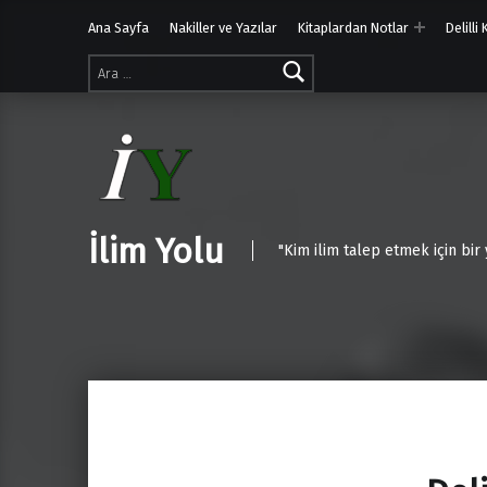
Ana Sayfa
Nakiller ve Yazılar
Kitaplardan Notlar
Delilli
Arama:
İlim Yolu
"Kim ilim talep etmek için bir