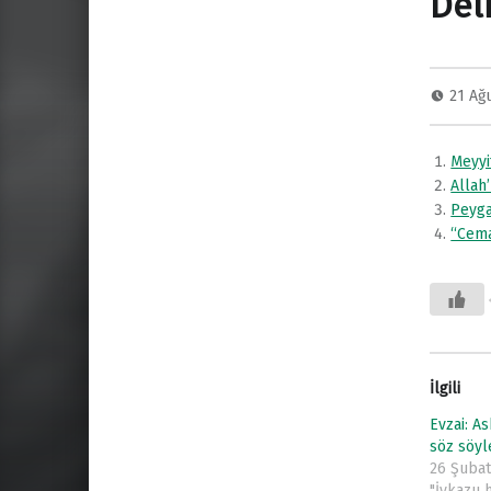
Deli
21 Ağ
Meyyi
Allah
Peyga
“Cema
İlgili
Evzai: A
söz söy
26 Şubat
"İykazu 