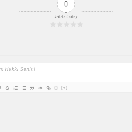
p
0
Article Rating
{}
[+]