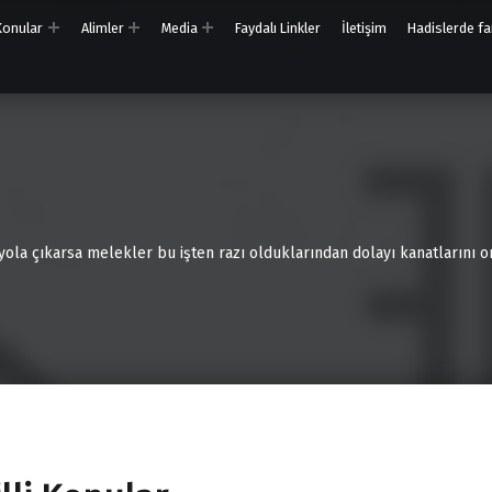
 Konular
Alimler
Media
Faydalı Linkler
İletişim
Hadislerde far
 yola çıkarsa melekler bu işten razı olduklarından dolayı kanatlarını on