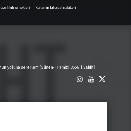
azi fıkıh örnekleri
Kuran’ın lafızsal nakilleri
un yoluna sererler." [Sünen-i Tirmizi, 3556 | Sahih]
İnstagram
Youtube
X