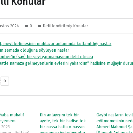
lli Konular
ustos 2024
0
Delillendirilmiş Konular
t, mevt kelimesinin muhtazar anlamında kullanıldığı naslar
’ın semada olduğuna söyleyen naslar
mber’in (sav) bir şeyi yapmamasının delil olması
atle namaza gelmeyenlerin evlerini yakardım” hadisine muğayir duru
0
shaba muhalif
Din anlayışını tek bir
Gaybi nasların tevil
leyemem
ayete, tek bir hadise tek
edilmemesinin ned
 2025
bir nassa hatta o nassın
Ahmed Mahmud Şak
himem - Fullânî"
yorumuna indirgeyenler
[Sünneti Anlamada