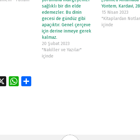
sağlıklı bir din elde
Yöntem, Kardavi, 28
edemezler. Bu dinin
15 Nisan 2023
gecesi de gündüz gibi
"Kitaplardan Notlar
apaçıktır. Genel çerçeve
içinde
için derine inmeye gerek
kalmaz.
20 Şubat 2023
"Nakiller ve Yazılar"
içinde
a
X
W
S
e
h
h
tion
at
ar
s
e
A
p