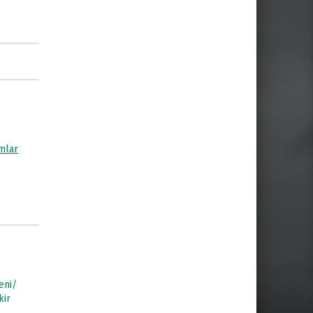
mlar
eni/
ir