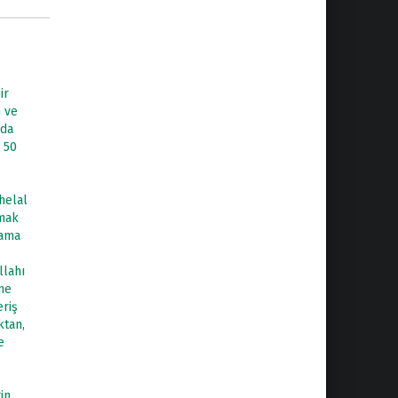
ir
 ve
nda
 50
helal
lmak
 ama
llahı
 ne
eriş
ktan,
e
in