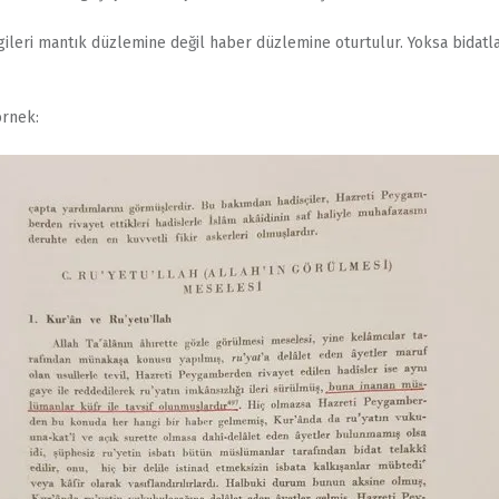
gileri mantık düzlemine değil haber düzlemine oturtulur. Yoksa bidatl
örnek: