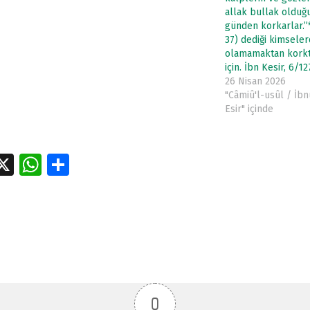
allak bullak olduğu
günden korkarlar.”
37) dediği kimsele
olamamaktan kork
için. İbn Kesir, 6/12
26 Nisan 2026
"Câmiû'l-usûl / İbn
Esir" içinde
a
X
W
S
e
h
h
tion
at
ar
s
e
A
p
p
0