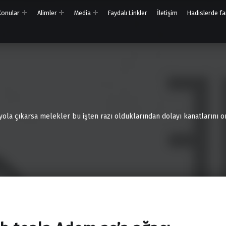
 Konular
Alimler
Media
Faydalı Linkler
İletişim
Hadislerde far
 yola çıkarsa melekler bu işten razı olduklarından dolayı kanatlarını on