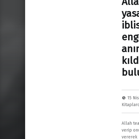
All
yas
ibl
eng
anı
kıl
bul
15 Ni
Kitaplar
Allah te
verip on
vererek 