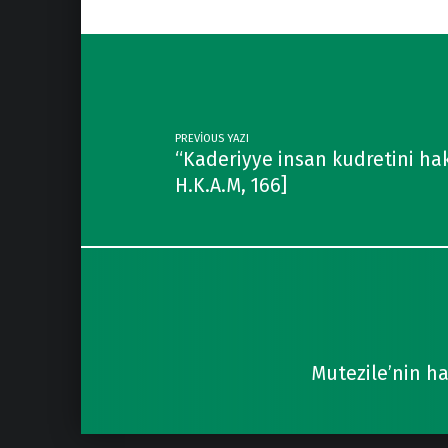
Post navigation
PREVIOUS YAZI
“Kaderiyye insan kudretini haki
H.K.A.M, 166]
Mutezile’nin ha