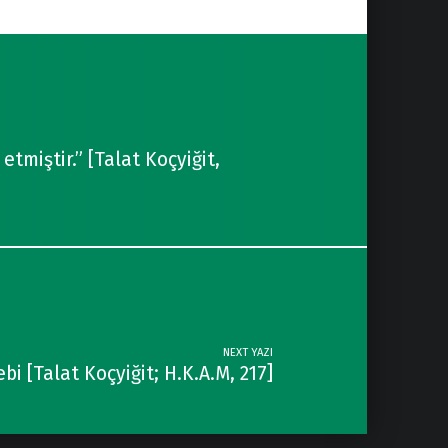
tmiştir.” [Talat Koçyiğit,
NEXT YAZI
i [Talat Koçyiğit; H.K.A.M, 217]