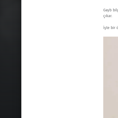
Gayb bil
çıkar.
İşte bir 