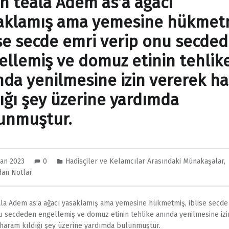
ah teala Adem as’a ağacı
aklamış ama yemesine hükmet
ise secde emri verip onu secde
ellemiş ve domuz etinin tehlik
nda yenilmesine izin vererek h
dığı şey üzerine yardımda
unmuştur.
san 2023
0
Hadisçiler ve Kelamcılar Arasındaki Münakaşalar
,
dan Notlar
ala Adem as’a ağacı yasaklamış ama yemesine hükmetmiş, iblise secde
u secdeden engellemiş ve domuz etinin tehlike anında yenilmesine izi
haram kıldığı şey üzerine yardımda bulunmuştur.