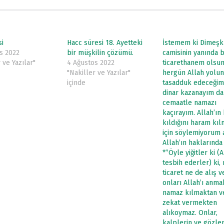
si
Hacc süresi 18. Ayetteki
İstemem ki Dimeşk
s 2022
bir müşkilin çözümü.
camisinin yanında b
 ve Yazılar"
4 Ağustos 2022
ticarethanem olsun
"Nakiller ve Yazılar"
hergün Allah yolu
içinde
tasadduk edeceğim
dinar kazanayım da
cemaatle namazı
kaçırayım. Allah’ın 
kıldığını haram kı
için söylemiyorum
Allah’ın haklarında
*”Öyle yiğitler ki (A
tesbih ederler) ki,
ticaret ne de alış v
onları Allah’ı anma
namaz kılmaktan v
zekat vermekten
alıkoymaz. Onlar,
kalplerin ve gözler