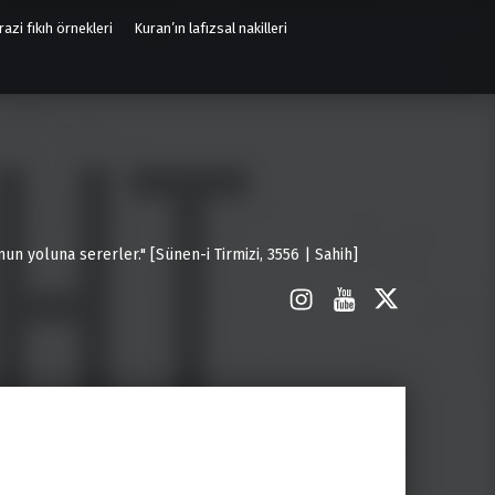
azi fıkıh örnekleri
Kuran’ın lafızsal nakilleri
un yoluna sererler." [Sünen-i Tirmizi, 3556 | Sahih]
İnstagram
Youtube
X