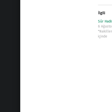
İlgili
Sûr Hadi
6 Ağusto
"Nakiller
içinde