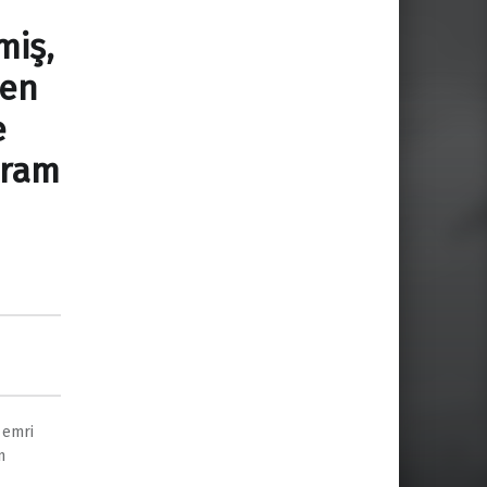
miş,
den
e
aram
 emri
n