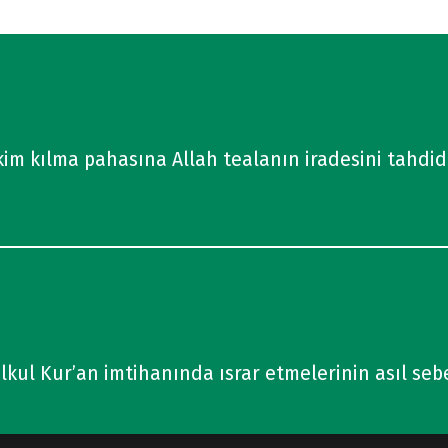
m kılma pahasına Allah tealanın iradesini tahdid e
lkul Kur’an imtihanında ısrar etmelerinin asıl sebeb