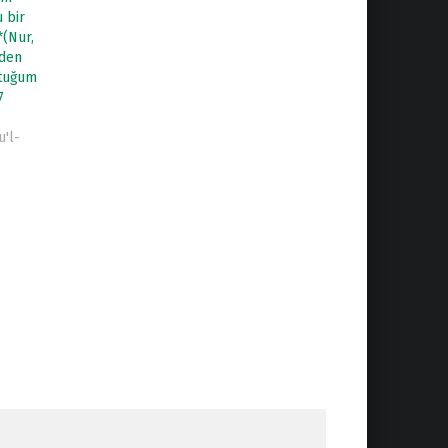
 bir
*(Nur,
rden
tuğum
7
u'l-