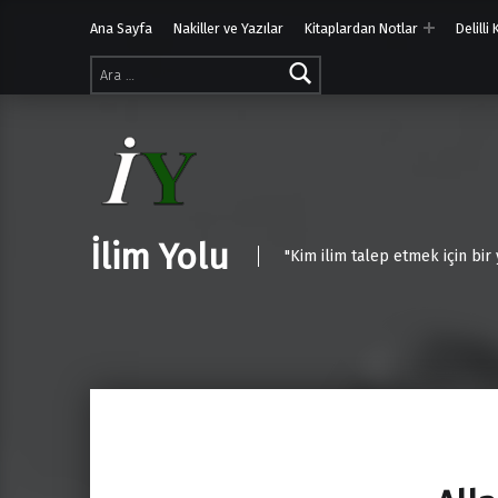
Ana Sayfa
Nakiller ve Yazılar
Kitaplardan Notlar
Delilli
Arama:
İlim Yolu
"Kim ilim talep etmek için bir