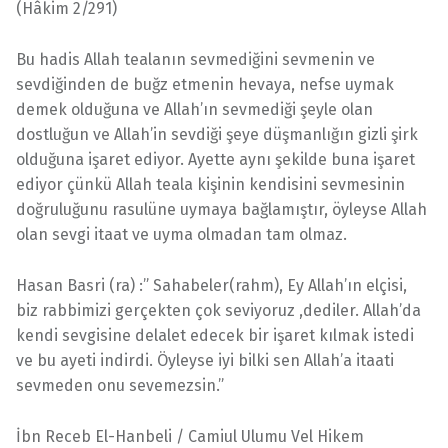
(Hâkim 2/291)
Bu hadis Allah tealanın sevmediğini sevmenin ve
sevdiğinden de buğz etmenin hevaya, nefse uymak
demek olduğuna ve Allah’ın sevmediği şeyle olan
dostluğun ve Allah’in sevdiği şeye düşmanlığın gizli şirk
olduğuna işaret ediyor. Ayette aynı şekilde buna işaret
ediyor çünkü Allah teala kişinin kendisini sevmesinin
doğruluğunu rasulüne uymaya bağlamıştır, öyleyse Allah
olan sevgi itaat ve uyma olmadan tam olmaz.
Hasan Basri (ra) :” Sahabeler(rahm), Ey Allah’ın elçisi,
biz rabbimizi gerçekten çok seviyoruz ,dediler. Allah’da
kendi sevgisine delalet edecek bir işaret kılmak istedi
ve bu ayeti indirdi. Öyleyse iyi bilki sen Allah’a itaati
sevmeden onu sevemezsin.”
İbn Receb El-Hanbeli / Camiul Ulumu Vel Hikem