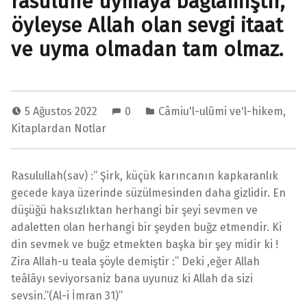
rasulüne uymaya bağlamıştır,
öyleyse Allah olan sevgi itaat
ve uyma olmadan tam olmaz.
5 Ağustos 2022
0
Câmiu'l-ulûmi ve'l-hikem
,
Kitaplardan Notlar
Rasulullah(sav) :” Şirk, küçük karıncanın kapkaranlık
gecede kaya üzerinde süzülmesinden daha gizlidir. En
düşüğü haksızlıktan herhangi bir şeyi sevmen ve
adaletten olan herhangi bir şeyden buğz etmendir. Ki
din sevmek ve buğz etmekten başka bir şey midir ki !
Zira Allah-u teala şöyle demiştir :” Deki ,eğer Allah
teâlâyı seviyorsaniz bana uyunuz ki Allah da sizi
sevsin.”(Al-i İmran 31)”