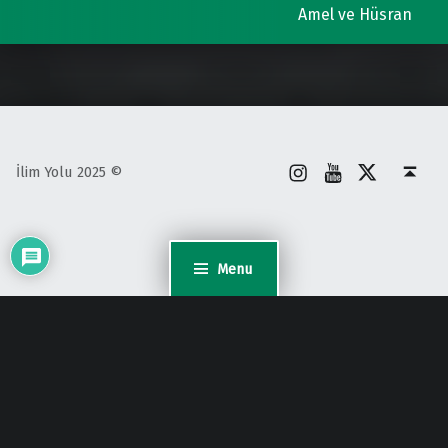
Amel ve Hüsran
İnstagram
Youtube
X
Back to top ↑
İlim Yolu 2025 ©
Menu