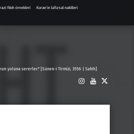
azi fıkıh örnekleri
Kuran’ın lafızsal nakilleri
un yoluna sererler." [Sünen-i Tirmizi, 3556 | Sahih]
İnstagram
Youtube
X