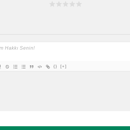
{}
[+]