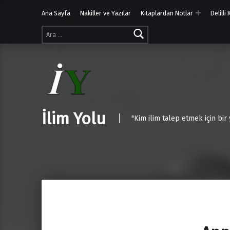
Ana Sayfa
Nakiller ve Yazılar
Kitaplardan Notlar
Delilli
Arama:
İlim Yolu
"Kim ilim talep etmek için bir