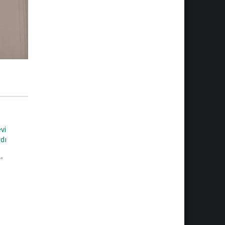
vi
dı
"