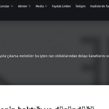
 Konular
Alimler
Media
Faydalı Linkler
İletişim
Hadislerde far
 yola çıkarsa melekler bu işten razı olduklarından dolayı kanatlarını on