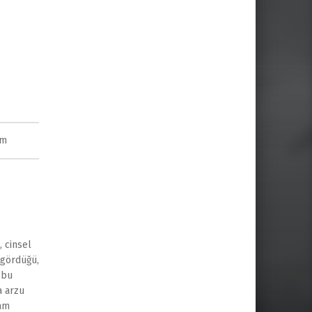
im
, cinsel
 gördüğü,
[bu
a arzu
vam