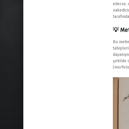
ederse, 
nakedicid
tarafınd
​💡 Me
​Bu meti
tabipleri
dayanıyo
şekilde 
(morfoloj