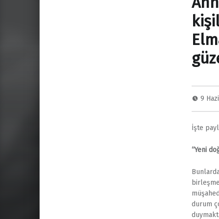
Ann
kişi
Elm
güz
9 Haz
İşte payl
“Yeni do
​Bunlard
birleşme
müşahede
durum ço
duymakta