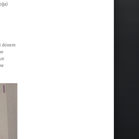
oğa)
ki dönem
ne
un
ne