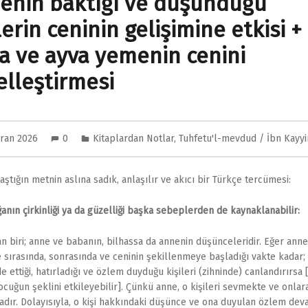
enin baktığı ve düşündüğü
lerin ceninin gelişimine etkisi +
a ve ayva yemenin cenini
elleştirmesi
iran 2026
0
Kitaplardan Notlar
,
Tuhfetu'l-mevdud / İbn Kayy
aştığın metnin aslına sadık, anlaşılır ve akıcı bir Türkçe tercümesi:
ğanın çirkinliği ya da güzelliği başka sebeplerden de kaynaklanabilir:
an biri; anne ve babanın, bilhassa da annenin düşünceleridir. Eğer anne
 sırasında, sonrasında ve ceninin şekillenmeye başladığı vakte kadar;
 ettiği, hatırladığı ve özlem duyduğu kişileri (zihninde) canlandırırsa 
cuğun şeklini etkileyebilir]. Çünkü anne, o kişileri sevmekte ve onlar
dır. Dolayısıyla, o kişi hakkındaki düşünce ve ona duyulan özlem de