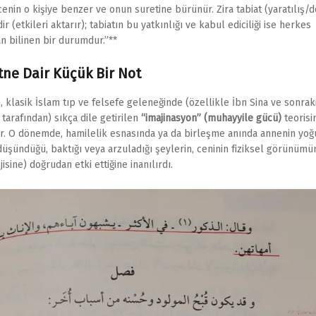
cenin o kişiye benzer ve onun suretine bürünür. Zira tabiat (yaratılış/d
ir (etkileri aktarır); tabiatın bu yatkınlığı ve kabul ediciliği ise herkes
an bilinen bir durumdur.”**
tne Dair Küçük Bir Not
n, klasik İslam tıp ve felsefe geleneğinde (özellikle İbn Sina ve sonra
 tarafından) sıkça dile getirilen
“imajinasyon” (muhayyile gücü)
teorisi
r. O dönemde, hamilelik esnasında ya da birleşme anında annenin yoğ
düşündüğü, baktığı veya arzuladığı şeylerin, ceninin fiziksel görünümü
isine) doğrudan etki ettiğine inanılırdı.