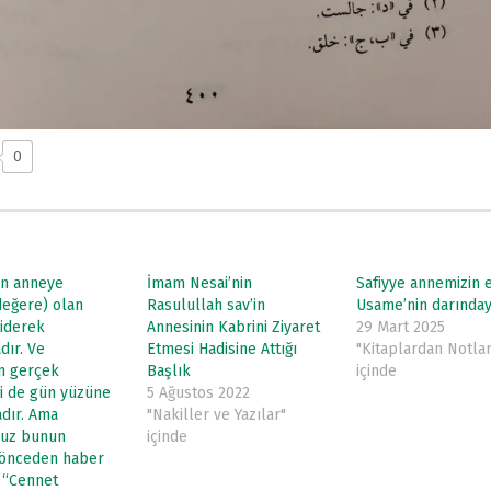
0
n anneye
İmam Nesai’nin
Safiyye annemizin e
 değere) olan
Rasulullah sav’in
Usame’nin darınday
giderek
Annesinin Kabrini Ziyaret
29 Mart 2025
dır. Ve
Etmesi Hadisine Attığı
"Kitaplardan Notlar
n gerçek
Başlık
içinde
i de gün yüzüne
5 Ağustos 2022
dır. Ama
"Nakiller ve Yazılar"
uz bunun
içinde
 önceden haber
: “Cennet