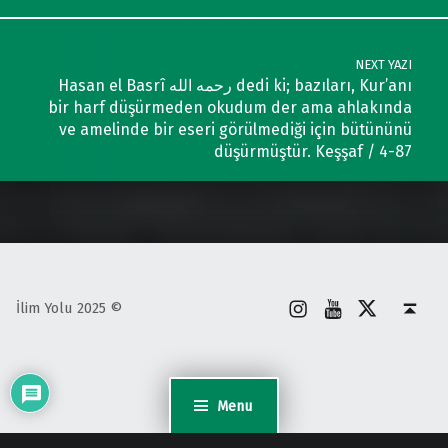
NEXT YAZI
Hasan el Basrî رحمه الله dedi ki; bazıları, Kur’anı
bir harf düşürmeden okudum der ama ahlakında
ve amelinde bir eseri görülmediği için bütününü
düşürmüştür. Keşşaf / 4-87
İnstagram
Youtube
X
Back to top ↑
İlim Yolu 2025 ©
Menu