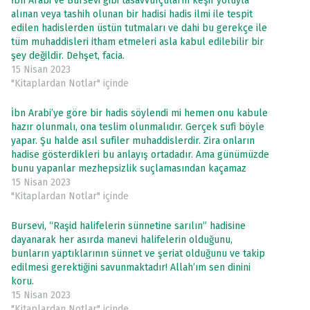
İbn Arabi ve Bursevi gibi tasavvufçuların keşif yoluyla
alınan veya tashih olunan bir hadisi hadis ilmi ile tespit
edilen hadislerden üstün tutmaları ve dahi bu gerekçe ile
tüm muhaddisleri itham etmeleri asla kabul edilebilir bir
şey değildir. Dehşet, facia.
15 Nisan 2023
"Kitaplardan Notlar" içinde
İbn Arabi’ye göre bir hadis söylendi mi hemen onu kabule
hazır olunmalı, ona teslim olunmalıdır. Gerçek sufi böyle
yapar. Şu halde asıl sufiler muhaddislerdir. Zira onların
hadise gösterdikleri bu anlayış ortadadır. Ama günümüzde
bunu yapanlar mezhepsizlik suçlamasından kaçamaz
15 Nisan 2023
"Kitaplardan Notlar" içinde
Bursevi, “Raşid halifelerin sünnetine sarılın” hadisine
dayanarak her asırda manevi halifelerin olduğunu,
bunların yaptıklarının sünnet ve şeriat olduğunu ve takip
edilmesi gerektiğini savunmaktadır! Allah’ım sen dinini
koru.
15 Nisan 2023
"Kitaplardan Notlar" içinde