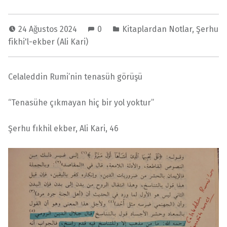
24 Ağustos 2024
0
Kitaplardan Notlar
,
Şerhu
fikhi'l-ekber (Ali Kari)
Celaleddin Rumi’nin tenasüh görüşü
“Tenasühe çıkmayan hiç bir yol yoktur”
Şerhu fıkhil ekber, Ali Kari, 46