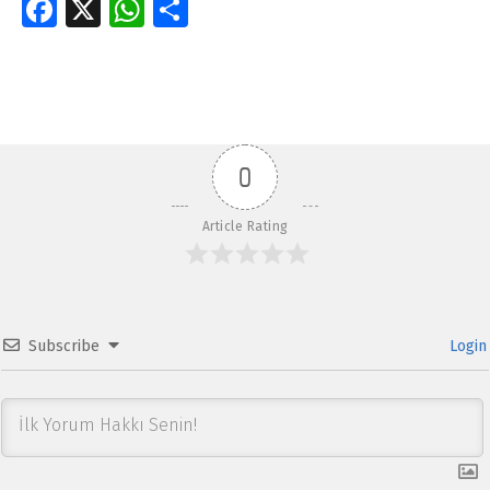
Fa
X
W
S
ce
h
h
Skip back to main navigation
b
at
ar
o
s
e
o
A
0
k
p
p
Article Rating
Subscribe
Login