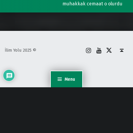
muhakkak cemaat o olurdu
İnstagram
Youtube
X
Back to top ↑
İlim Yolu 2025 ©
Menu