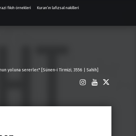
azi fıkıh örnekleri
Kuran’ın lafızsal nakilleri
un yoluna sererler." [Sünen-i Tirmizi, 3556 | Sahih]
İnstagram
Youtube
X