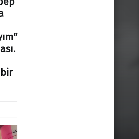
ebep
a
yım”
ası.
bir