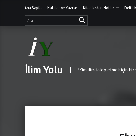
Ana Sayfa
Nakiller ve Yazılar
Kitaplardan Notlar
Delilli
Arama:
İlim Yolu
"Kim ilim talep etmek için bir