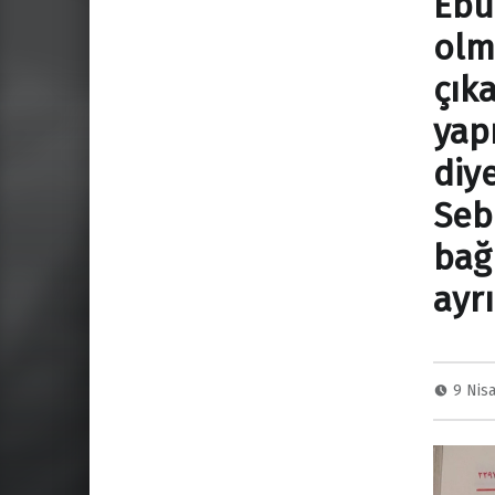
Ebu
olm
çık
yap
diy
Seb
bağ
ayrı
9 Nis