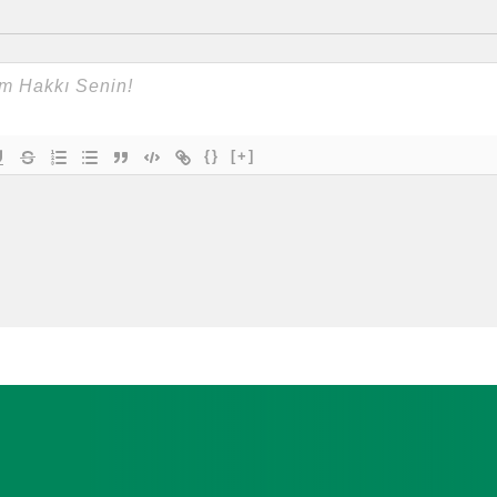
{}
[+]