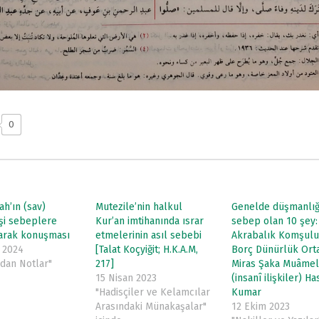
0
ah’ın (sav)
Mutezile’nin halkul
Genelde düşmanlı
işi sebeplere
Kur’an imtihanında ısrar
sebep olan 10 şey:
larak konuşması
etmelerinin asıl sebebi
Akrabalık Komşul
 2024
[Talat Koçyiğit; H.K.A.M,
Borç Dünürlük Ort
rdan Notlar"
217]
Miras Şaka Muâme
15 Nisan 2023
(insanî ilişkiler) Ha
"Hadisçiler ve Kelamcılar
Kumar
Arasındaki Münakaşalar"
12 Ekim 2023