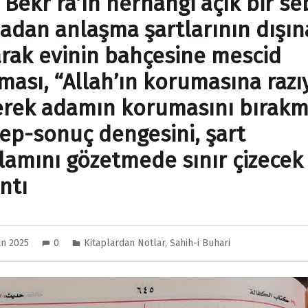
 Bekr ra’ın herhangi açık bir s
adan anlaşma şartlarının dışın
arak evinin bahçesine mescid
ması, “Allah’ın korumasına razı
erek adamın korumasını bırakm
ep-sonuç dengesini, şart
lamını gözetmede sınır çizecek 
ntı
an 2025
0
Kitaplardan Notlar
,
Sahih-i Buhari