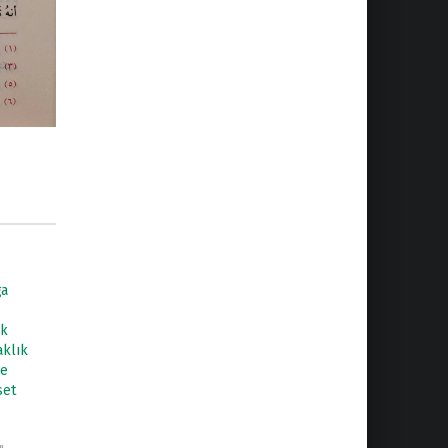
ğa
uk
aklık
le
set