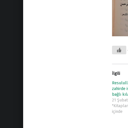
İlgili
Resulull
zahirde 
bağlı kı
21 Şubat
"Kitapla
içinde