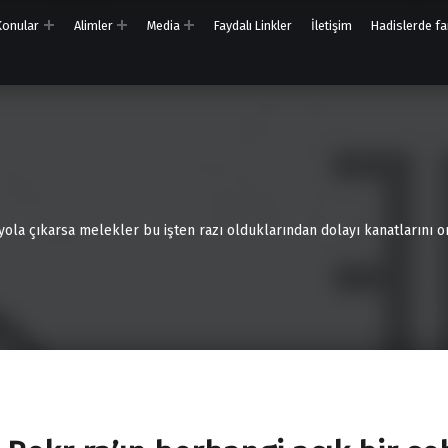
 Konular
Alimler
Media
Faydalı Linkler
İletişim
Hadislerde far
 yola çıkarsa melekler bu işten razı olduklarından dolayı kanatlarını on