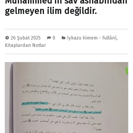
Muhammed’in sav ashabından
gelmeyen ilim değildir.
26 Şubat 2025
0
İykazu himem - Fullânî
,
Kitaplardan Notlar