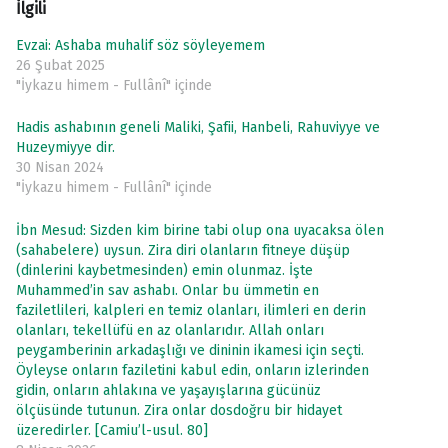
İlgili
Evzai: Ashaba muhalif söz söyleyemem
26 Şubat 2025
"İykazu himem - Fullânî" içinde
Hadis ashabının geneli Maliki, Şafii, Hanbeli, Rahuviyye ve
Huzeymiyye dir.
30 Nisan 2024
"İykazu himem - Fullânî" içinde
İbn Mesud: Sizden kim birine tabi olup ona uyacaksa ölen
(sahabelere) uysun. Zira diri olanların fitneye düşüp
(dinlerini kaybetmesinden) emin olunmaz. İşte
Muhammed’in sav ashabı. Onlar bu ümmetin en
faziletlileri, kalpleri en temiz olanları, ilimleri en derin
olanları, tekellüfü en az olanlarıdır. Allah onları
peygamberinin arkadaşlığı ve dininin ikamesi için seçti.
Öyleyse onların faziletini kabul edin, onların izlerinden
gidin, onların ahlakına ve yaşayışlarına gücünüz
ölçüsünde tutunun. Zira onlar dosdoğru bir hidayet
üzeredirler. [Camiu’l-usul. 80]