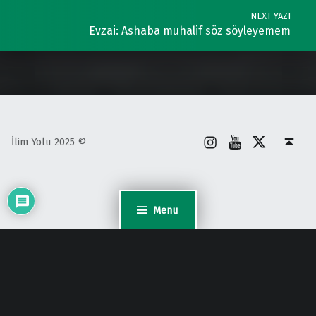
NEXT YAZI
Evzai: Ashaba muhalif söz söyleyemem
İnstagram
Youtube
X
Back to top ↑
İlim Yolu 2025 ©
Menu