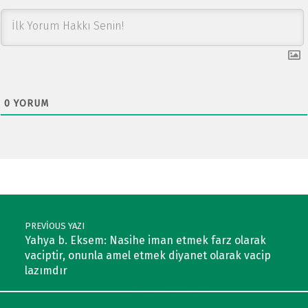
0
YORUM
Post navigation
PREVIOUS YAZI
Yahya b. Eksem: Nasihe iman etmek farz olarak
vaciptir, onunla amel etmek diyanet olarak vacip
lazımdır