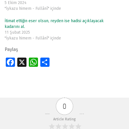
5 Ekim 2024
"İykazu himem - Fullânî" içinde
İtimat ettiğin eser olsun, reyden ise hadisi açıklayacak
kadarını al.
11 Şubat 2025
"İykazu himem - Fullânî" içinde
Paylaş
Fa
X
W
S
ce
h
h
Skip back to main navigation
b
at
ar
o
s
e
o
A
0
k
p
p
Article Rating