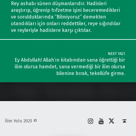
Rey ashabı sünen düşmanlarıdır. Hadisleri
araştırıp, öğrenip hıfzetme işini beceremedikleri
ve sorulduklarında “Bilmiyoruz” demekten
utandıkları için onları reddettiler, reye sığındılar
ve reyleriyle hadislere karşı çıktılar.
NEXT YAZI
Ey Abdullah! Allah’ın kitabından sana öğrettiği bir
ilim olursa hamdet, sana vermediği bir ilim olursa
bilenine bırak, tekellüfe girme.
İnstagram
Youtube
X
Back to top ↑
İlim Yolu 2025 ©