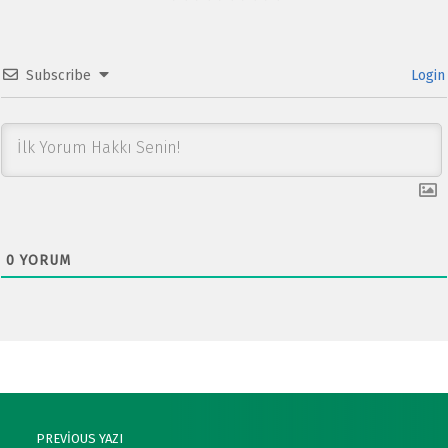
Subscribe
Login
0
YORUM
Post navigation
PREVIOUS YAZI