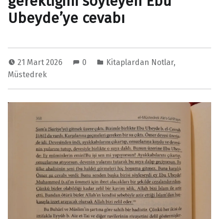
gerektiğini söyleyen Ebu
Ubeyde’ye cevabı
21 Mart 2026
0
Kitaplardan Notlar
,
Müstedrek