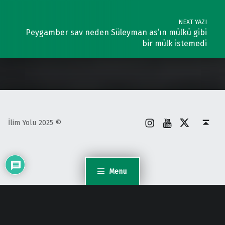
NEXT YAZI
Peygamber sav neden Süleyman as’ın mülkü gibi
bir mülk istemedi
İnstagram
Youtube
X
Back to top ↑
İlim Yolu 2025 ©
Menu