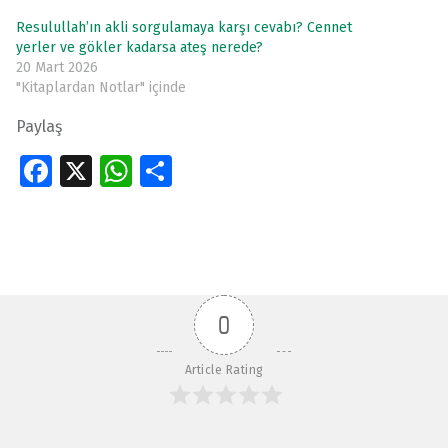
Resulullah’ın akli sorgulamaya karşı cevabı? Cennet
yerler ve gökler kadarsa ateş nerede?
20 Mart 2026
"Kitaplardan Notlar" içinde
Paylaş
Fa
X
W
S
ce
h
h
Skip back to main navigation
b
at
ar
o
s
e
o
A
0
k
p
p
Article Rating