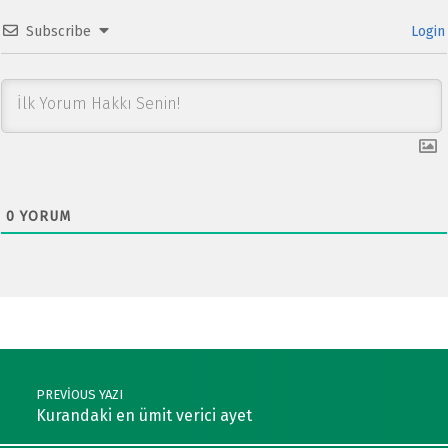
Subscribe
Login
0
YORUM
Post navigation
PREVIOUS YAZI
Kurandaki en ümit verici ayet