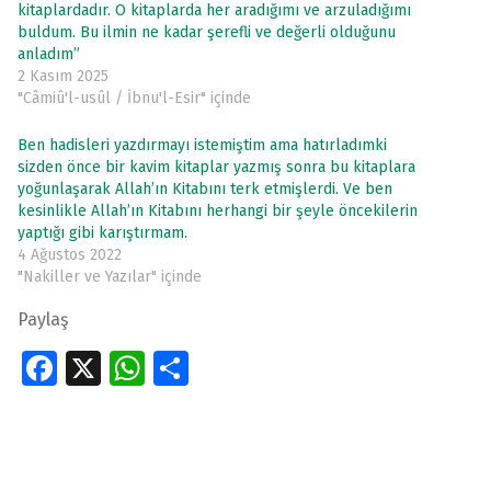
kitaplardadır. O kitaplarda her aradığımı ve arzuladığımı
buldum. Bu ilmin ne kadar şerefli ve değerli olduğunu
anladım”
2 Kasım 2025
"Câmiû'l-usûl / İbnu'l-Esir" içinde
Ben hadisleri yazdırmayı istemiştim ama hatırladımki
sizden önce bir kavim kitaplar yazmış sonra bu kitaplara
yoğunlaşarak Allah’ın Kitabını terk etmişlerdi. Ve ben
kesinlikle Allah’ın Kitabını herhangi bir şeyle öncekilerin
yaptığı gibi karıştırmam.
4 Ağustos 2022
"Nakiller ve Yazılar" içinde
Paylaş
Fa
X
W
S
ce
h
h
Skip back to main navigation
b
at
ar
o
s
e