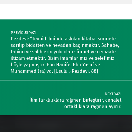
Post navigation
PREVIOUS YAZI
Pezdevi: “Tevhid ilminde aslolan kitaba, sünnete
sarılıp bidatten ve hevadan kaçınmaktır. Sahabe,
tabiun ve salihlerin yolu olan sünnet ve cemaate
iltizam etmektir. Bizim imamlarımız ve selefimiz
böyle yapmıştır. Ebu Hanife, Ebu Yusuf ve
Muhammed (ra) vd. [Usulu’l-Pezdevi, 88]
NEXT YAZI
İlim farklılıklara rağmen birleştirir, cehalet
ortaklıklara rağmen ayırır.