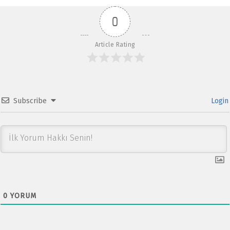
o
A
0
k
p
p
Article Rating
Subscribe
Login
0
YORUM