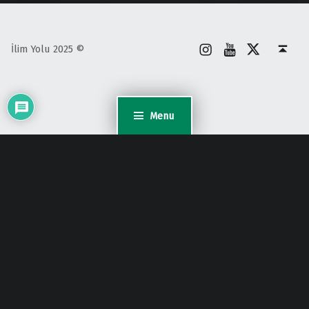
İnstagram
Youtube
X
Back to top ↑
İlim Yolu 2025 ©
Menu