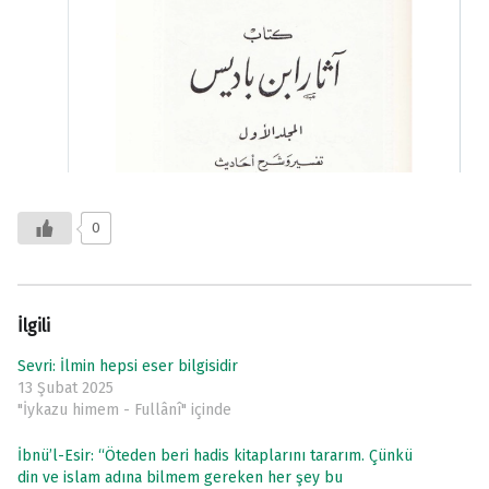
0
İlgili
Sevri: İlmin hepsi eser bilgisidir
13 Şubat 2025
"İykazu himem - Fullânî" içinde
İbnü’l-Esir: “Öteden beri hadis kitaplarını tararım. Çünkü
din ve islam adına bilmem gereken her şey bu