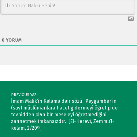
0
YORUM
Post navigation
PREVIOUS YAZI
İmam Malik’in Kelama dair sözü “Peygamber’in
(sav) müslümanlara hacet gidermeyi öğretip de
tevhidden olan bir meseleyi öğretmediğini
zannetmek imkansızdır.” [El-Herevi, Zemmu’l-
kelam, 2/209]