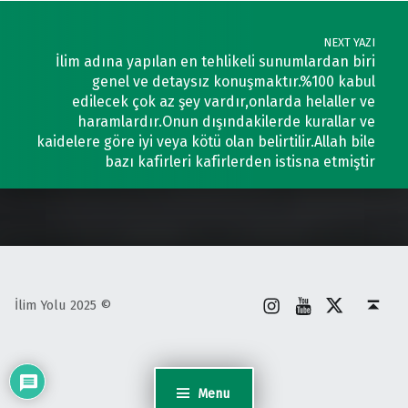
NEXT YAZI
İlim adına yapılan en tehlikeli sunumlardan biri
genel ve detaysız konuşmaktır.%100 kabul
edilecek çok az şey vardır,onlarda helaller ve
haramlardır.Onun dışındakilerde kurallar ve
kaidelere göre iyi veya kötü olan belirtilir.Allah bile
bazı kafirleri kafirlerden istisna etmiştir
İnstagram
Youtube
X
Back to top ↑
İlim Yolu 2025 ©
Menu