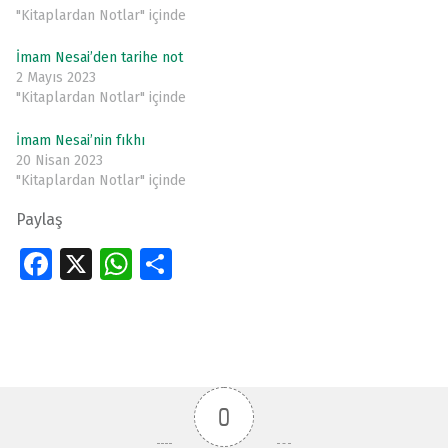
"Kitaplardan Notlar" içinde
İmam Nesai’den tarihe not
2 Mayıs 2023
"Kitaplardan Notlar" içinde
İmam Nesai’nin fıkhı
20 Nisan 2023
"Kitaplardan Notlar" içinde
Paylaş
Fa
X
W
S
ce
h
h
Skip back to main navigation
b
at
ar
o
s
e
o
A
0
k
p