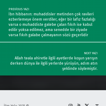
PREVIOUS YAZI
İbn hibbanın: muhaddisler metinden çok ravileri
ezberlemeye önem verdiler, eğer bir lafız fazlalığı
varsa o muhaddiste galebe çalan fıkıh ise kabul
edilir yoksa edilmez, ama senedde bir ziyade
varsa fıkıh galabe çalmayanın sözü geçerlidir
NEXT YAZI
Allah teala ahiretle ilgili ayetlerde koşun yarışın
derken dünya ile ilgili yerlerde yürüyün, adım atın
şeklinde söylemiştir.
İnstagram
Youtube
X
Back to top ↑
İlim Yolu 2025 ©