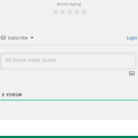
p
Article Rating
Subscribe
Login
0
YORUM
Post navigation