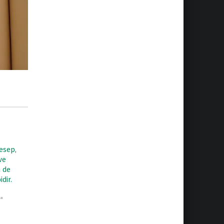
esep,
ve
n de
idir.
"