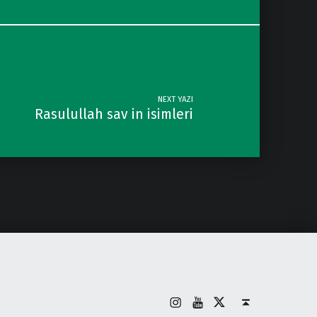
NEXT YAZI
Rasulullah sav in isimleri
İnstagram
Youtube
X
Back to top ↑