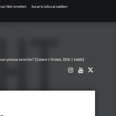
azi fıkıh örnekleri
Kuran’ın lafızsal nakilleri
un yoluna sererler." [Sünen-i Tirmizi, 3556 | Sahih]
İnstagram
Youtube
X