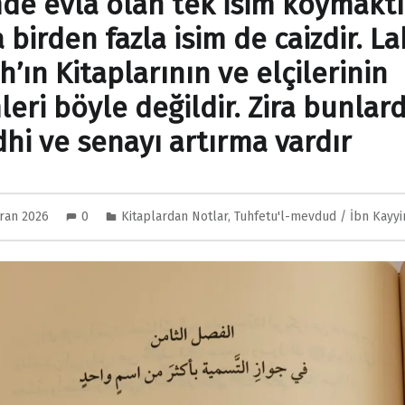
mde evla olan tek isim koymaktı
birden fazla isim de caizdir. La
h’ın Kitaplarının ve elçilerinin
leri böyle değildir. Zira bunlar
hi ve senayı artırma vardır
iran 2026
0
Kitaplardan Notlar
,
Tuhfetu'l-mevdud / İbn Kayy