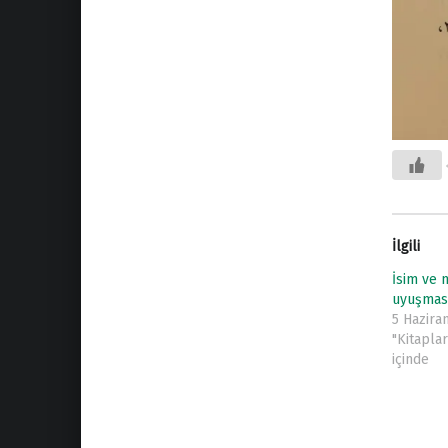
İlgili
İsim ve
uyuşmas
5 Hazira
"Kitapla
içinde