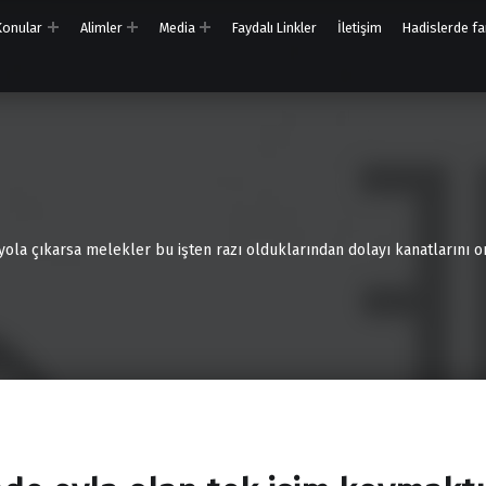
 Konular
Alimler
Media
Faydalı Linkler
İletişim
Hadislerde far
 yola çıkarsa melekler bu işten razı olduklarından dolayı kanatlarını on