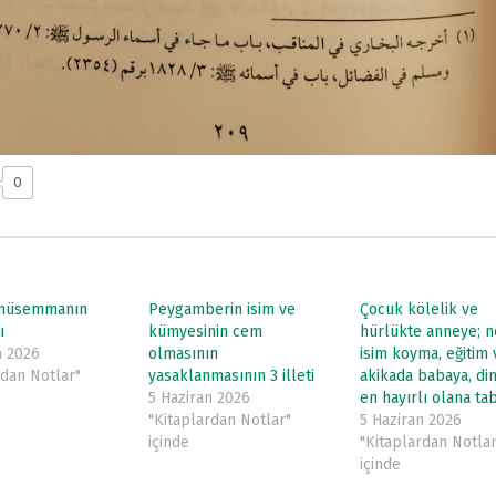
0
 müsemmanın
Peygamberin isim ve
Çocuk kölelik ve
ı
kümyesinin cem
hürlükte anneye; n
n 2026
olmasının
isim koyma, eğitim 
rdan Notlar"
yasaklanmasının 3 illeti
akikada babaya, di
5 Haziran 2026
en hayırlı olana tab
"Kitaplardan Notlar"
5 Haziran 2026
içinde
"Kitaplardan Notlar
içinde