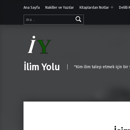
Ana Sayfa
Nakiller ve Yazılar
Kitaplardan Notlar
Delilli
Arama:
İlim Yolu
"Kim ilim talep etmek için bir