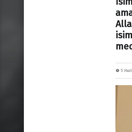
İsi
ama 
Alla
isim
med
5 Haz