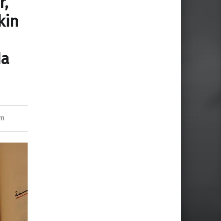
r,
kin
da
im