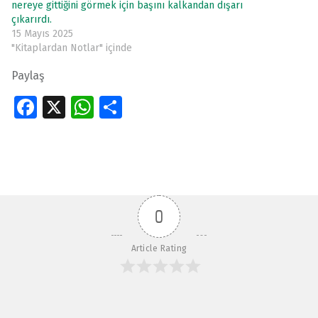
nereye gittiğini görmek için başını kalkandan dışarı
çıkarırdı.
15 Mayıs 2025
"Kitaplardan Notlar" içinde
Paylaş
Fa
X
W
S
ce
h
h
Skip back to main navigation
b
at
ar
o
s
e
o
A
0
k
p
p
Article Rating