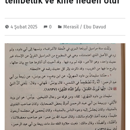
tembellik ve kine neden olur”
4 Şubat 2025
0
Merasil / Ebu Davud