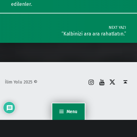
edilenler.
NEXT YAZI
“Kalbinizi ara ara rahatlatın.”
İnstagram
Youtube
X
Back to top ↑
İlim Yolu 2025 ©
Menu