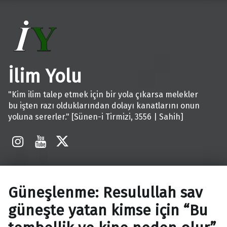
İlim Yolu
"Kim ilim talep etmek için bir yola çıkarsa melekler
bu işten razı olduklarından dolayı kanatlarını onun
yoluna sererler." [Sünen-i Tirmizi, 3556 | Sahih]
İnstagram
Youtube
X
Güneşlenme: Resulullah sav
güneşte yatan kimse için “Bu