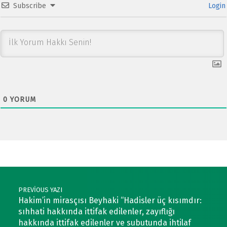
Subscribe
Login
0
YORUM
Post navigation
PREVIOUS YAZI
Hakim’in mirasçısı Beyhaki “Hadisler üç kısımdır:
sıhhati hakkında ittifak edilenler, zayıflığı
hakkında ittifak edilenler ve subutunda ihtilaf