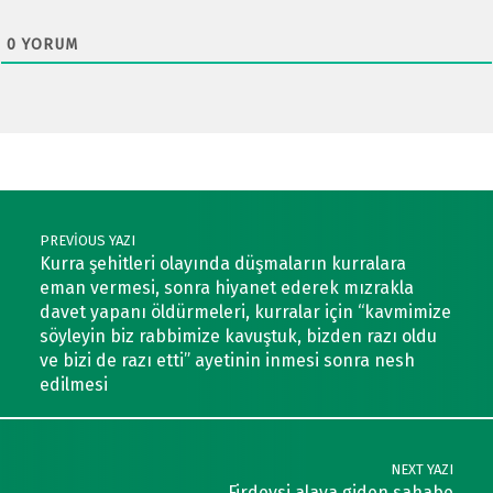
0
YORUM
Post navigation
PREVIOUS YAZI
Kurra şehitleri olayında düşmaların kurralara
eman vermesi, sonra hiyanet ederek mızrakla
davet yapanı öldürmeleri, kurralar için “kavmimize
söyleyin biz rabbimize kavuştuk, bizden razı oldu
ve bizi de razı etti” ayetinin inmesi sonra nesh
edilmesi
NEXT YAZI
Firdevsi alaya giden sahabe