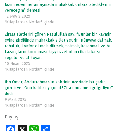
tazim eden her anlaşmada muhakkak onlara istediklerini
vereceğim” demesi
12 Mayıs 2025
"Kitaplardan Notlar" içinde
Ziraat aletlerini gören Rasulullah sav: “Bunlar bir kavmin
evine girdiğinde muhakkak zillet getirir” Dünyaya dalmak,
rahatlık, konfor ekmek-dikmek, satmak, kazanmak ve bu
kazançların korunması kişiyi izzet olan cihada karşı
soğutur ve alıkoyar.
10 Nisan 2025
"Kitaplardan Notlar" içinde
İbn Ömer, Abdurrahman’ın kabrinin üzerinde bir çadır
gördü ve “Onu kaldır ey çocuk! Zira onu ameli gölgeliyor”
dedi
9 Mart 2025
"Kitaplardan Notlar" içinde
Paylaş
Fa
X
W
S