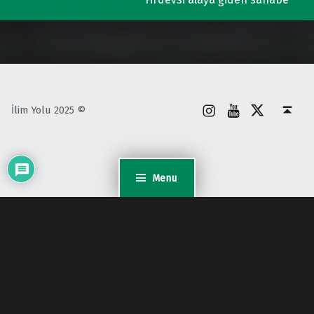
İnstagram
Youtube
X
Back to top ↑
İlim Yolu 2025 ©
Menu