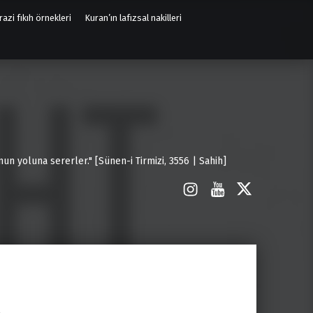
azi fıkıh örnekleri
Kuran’ın lafızsal nakilleri
un yoluna sererler." [Sünen-i Tirmizi, 3556 | Sahih]
İnstagram
Youtube
X