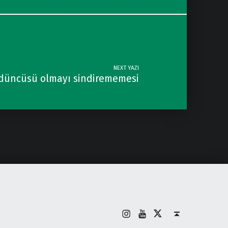
NEXT YAZI
rdüncüsü olmayı sindirememesi
İnstagram
Youtube
X
Back to top ↑