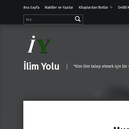
Ana Sayfa
Nakiller ve Yazılar
Kitaplardan Notlar
Delilli
Arama:
İlim Yolu
"Kim ilim talep etmek için bir