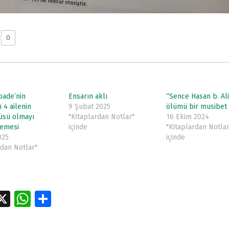
0
bade’nin
Ensarın aklı
“Sence Hasan b. Ali
 4 ailenin
9 Şubat 2025
ölümü bir musibet
üsü olmayı
"Kitaplardan Notlar"
16 Ekim 2024
memesi
içinde
"Kitaplardan Notlar
025
içinde
rdan Notlar"
a
X
W
S
e
h
h
tion