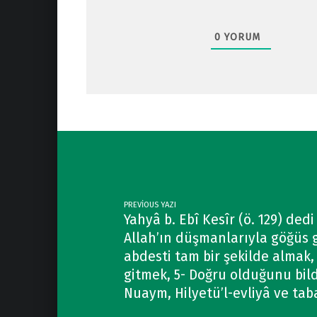
0
YORUM
Post navigation
PREVIOUS YAZI
Yahyâ b. Ebî Kesîr (ö. 129) dedi
Allah’ın düşmanlarıyla göğüs g
abdesti tam bir şekilde almak
gitmek, 5- Doğru olduğunu bi
Nuaym, Hilyetü’l-evliyâ ve taba