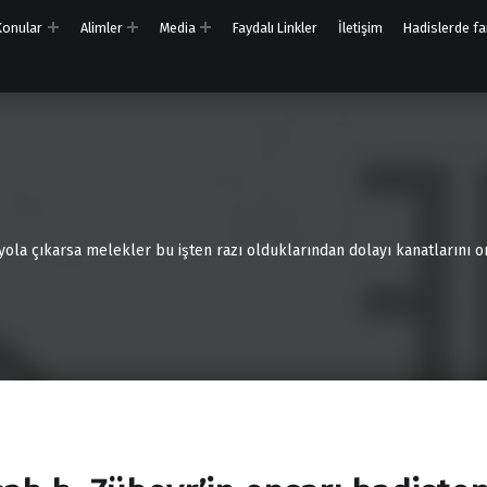
 Konular
Alimler
Media
Faydalı Linkler
İletişim
Hadislerde far
 yola çıkarsa melekler bu işten razı olduklarından dolayı kanatlarını on