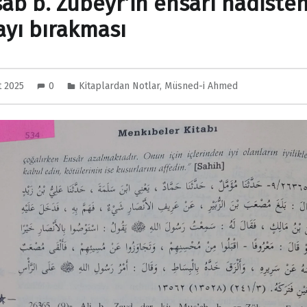
ab b. Zübeyr’in ensarı hadiste
ayı bırakması
t 2025
0
Kitaplardan Notlar
,
Müsned-i Ahmed