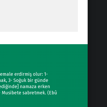
kemale erdirmiş olur: 1-
mak, 3- Soğuk bir günde
mediğinde] namaza erken
- Musibete sabretmek. (Ebû