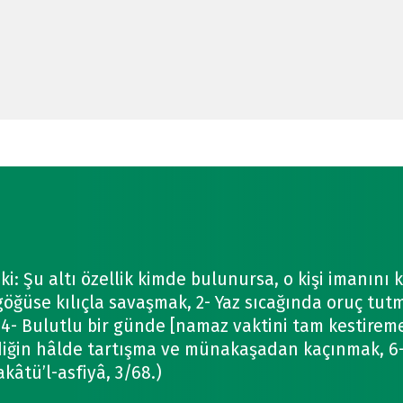
 ki: Şu altı özellik kimde bulunursa, o kişi imanını 
öğüse kılıçla savaşmak, 2- Yaz sıcağında oruç tut
, 4- Bulutlu bir günde [namaz vaktini tam kestire
ldiğin hâlde tartışma ve münakaşadan kaçınmak, 6
kâtü’l-asfiyâ, 3/68.)