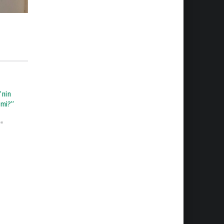
’nin
 mi?”
"