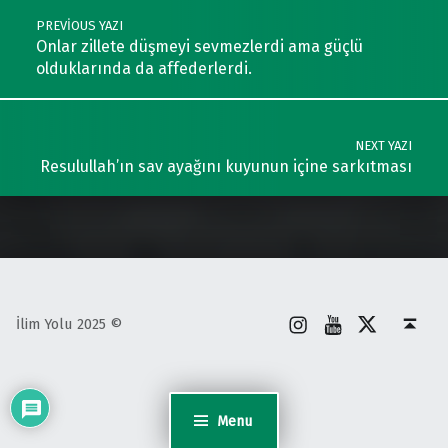
PREVIOUS YAZI
Onlar zillete düşmeyi sevmezlerdi ama güçlü
olduklarında da affederlerdi.
NEXT YAZI
Resulullah’ın sav ayağını kuyunun içine sarkıtması
İnstagram
Youtube
X
Back to top ↑
İlim Yolu 2025 ©
Menu