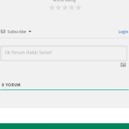
Article Rating
Subscribe
Login
0
YORUM
Post navigation