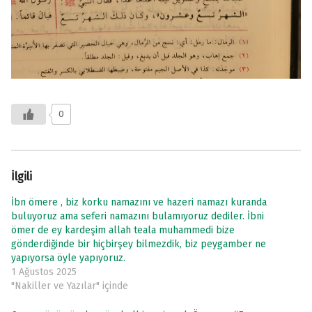
0
İlgili
İbn ömere , biz korku namazını ve hazeri namazı kuranda
buluyoruz ama seferi namazını bulamıyoruz dediler. İbni
ömer de ey kardeşim allah teala muhammedi bize
gönderdiğinde bir hiçbirşey bilmezdik, biz peygamber ne
yapıyorsa öyle yapıyoruz.
1 Ağustos 2025
"Nakiller ve Yazılar" içinde