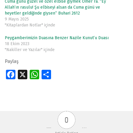
Cuma günü güzel ve özel elbise giymek Ömer ra. “Ey
Allah’ın rasulu! Şu elbiseyi alsan da Cuma günü ve
heyetler geldiğinde giysen” Buhari 2612
9 Mayıs 2025
"Kitaplardan Notlar" içinde
Peygamberimizin Duasına Benzer Nazile Kunut’u Duası
18 Ekim 2023
"Nakiller ve Yazılar" içinde
Paylaş
Fa
X
W
S
ce
h
h
Skip back to main navigation
b
at
ar
o
s
e
o
A
0
k
p
p