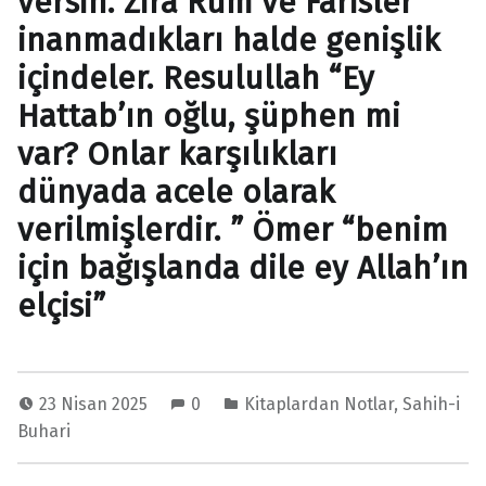
versin. Zira Rum ve Farisler
inanmadıkları halde genişlik
içindeler. Resulullah “Ey
Hattab’ın oğlu, şüphen mi
var? Onlar karşılıkları
dünyada acele olarak
verilmişlerdir. ” Ömer “benim
için bağışlanda dile ey Allah’ın
elçisi”
23 Nisan 2025
0
Kitaplardan Notlar
,
Sahih-i
Buhari