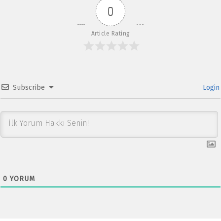
0
k
p
p
Article Rating
Subscribe
Login
0
YORUM