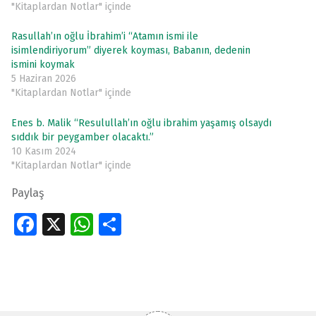
"Kitaplardan Notlar" içinde
Rasullah’ın oğlu İbrahim’i “Atamın ismi ile
isimlendiriyorum” diyerek koyması, Babanın, dedenin
ismini koymak
5 Haziran 2026
"Kitaplardan Notlar" içinde
Enes b. Malik “Resulullah’ın oğlu ibrahim yaşamış olsaydı
sıddık bir peygamber olacaktı.”
10 Kasım 2024
"Kitaplardan Notlar" içinde
Paylaş
Fa
X
W
S
ce
h
h
Skip back to main navigation
b
at
ar
o
s
e
o
A