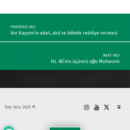
Post navigation
PREVIOUS YAZI
ibn Kayyim’in adet, akıl ve bilimle reddiye vermesi
NEXT YAZI
Hz. Ali’nin üçüncü oğlu Muhassin
İnstagram
Youtube
X
Back to top ↑
İlim Yolu 2025 ©