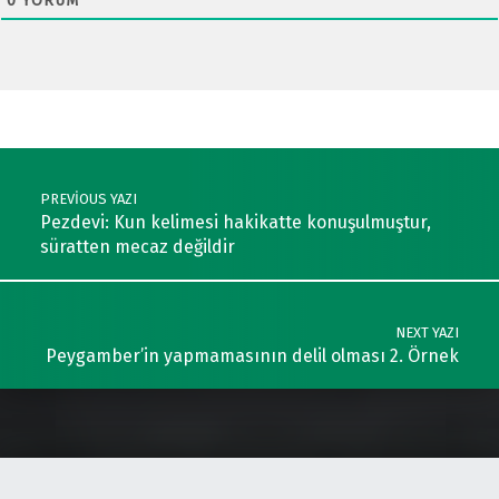
0
YORUM
Post navigation
PREVIOUS YAZI
Pezdevi: Kun kelimesi hakikatte konuşulmuştur,
süratten mecaz değildir
NEXT YAZI
Peygamber’in yapmamasının delil olması 2. Örnek