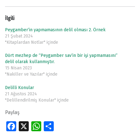
İlgili
Peygamber’in yapmamasının delil olması 2. Örnek
21 Şubat 2024
"Kitaplardan Notlar" içinde
Dört mezhep de “Peygamber sav’in bir işi yapmamasını”
delil olarak kullanmıştır.
15 Nisan 2023
"Nakiller ve Yazılar" içinde
Delilli Konular
21 Ağustos 2024
"Delillendirilmiş Konular" içinde
Paylaş
Fa
X
W
S
ce
h
h
Skip back to main navigation