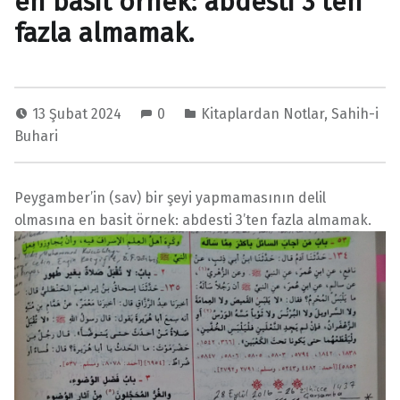
en basit örnek: abdesti 3’ten
fazla almamak.
13 Şubat 2024
0
Kitaplardan Notlar
,
Sahih-i
Buhari
Peygamber’in (sav) bir şeyi yapmamasının delil
olmasına en basit örnek: abdesti 3’ten fazla almamak.