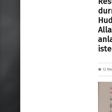
Res
dur
Hud
All
anl
ist
12 Ma