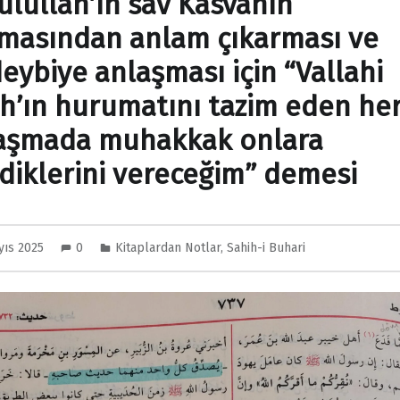
ulullah’ın sav Kasvanın
masından anlam çıkarması ve
eybiye anlaşması için “Vallahi
ah’ın hurumatını tazim eden he
aşmada muhakkak onlara
ediklerini vereceğim” demesi
yıs 2025
0
Kitaplardan Notlar
,
Sahih-i Buhari