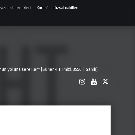
azi fıkıh örnekleri
Kuran’ın lafızsal nakilleri
un yoluna sererler." [Sünen-i Tirmizi, 3556 | Sahih]
İnstagram
Youtube
X