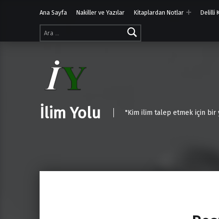
Ana Sayfa
Nakiller ve Yazılar
Kitaplardan Notlar
Delilli
Arama:
İlim Yolu
"Kim ilim talep etmek için bir