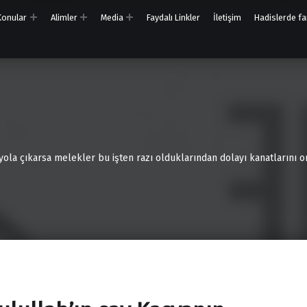
 Konular
Alimler
Media
Faydalı Linkler
İletişim
Hadislerde far
 yola çıkarsa melekler bu işten razı olduklarından dolayı kanatlarını on