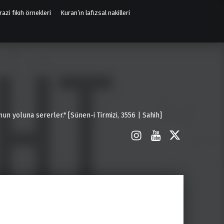
azi fıkıh örnekleri
Kuran’ın lafızsal nakilleri
un yoluna sererler." [Sünen-i Tirmizi, 3556 | Sahih]
İnstagram
Youtube
X