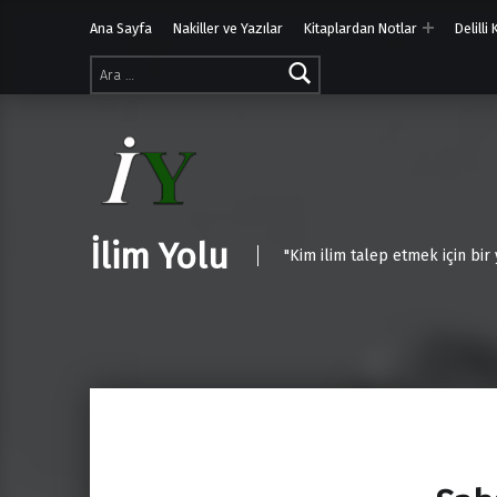
Ana Sayfa
Nakiller ve Yazılar
Kitaplardan Notlar
Delilli
Arama:
İlim Yolu
"Kim ilim talep etmek için bir