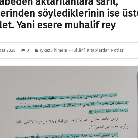
abeden aktarılanlara sarıl,
lerinden söylediklerinin ise üs
let. Yani esere muhalif rey
bat 2025
0
İykazu himem - Fullânî
,
Kitaplardan Notlar