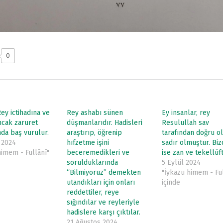
0
Rey ictihadına ve
Rey ashabı sünen
Ey insanlar, rey
ncak zaruret
düşmanlarıdır. Hadisleri
Resulullah sav
a baş vurulur.
araştırıp, öğrenip
tarafından doğru o
 2024
hıfzetme işini
sadır olmuştur. Bi
himem - Fullânî"
beceremedikleri ve
ise zan ve tekellüft
sorulduklarında
5 Eylül 2024
“Bilmiyoruz” demekten
"İykazu himem - Ful
utandıkları için onları
içinde
reddettiler, reye
sığındılar ve reyleriyle
hadislere karşı çıktılar.
21 Ağustos 2024