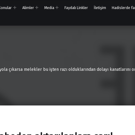
 Konular
Alimler
Media
Faydalı Linkler
İletişim
Hadislerde far
 yola çıkarsa melekler bu işten razı olduklarından dolayı kanatlarını on