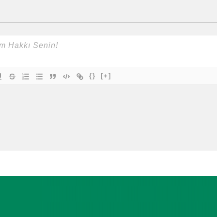
{}
[+]