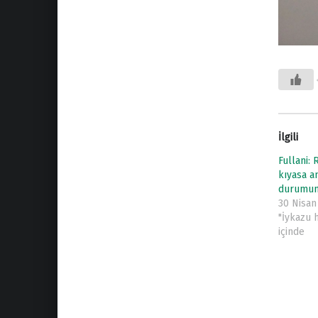
İlgili
Fullani: 
kıyasa a
durumund
30 Nisan
"İykazu 
içinde