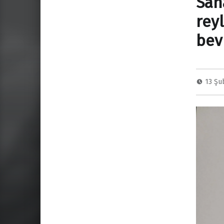
Sah
rey
bev
13 Şu