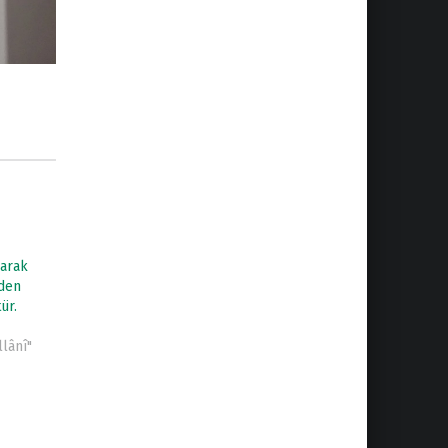
larak
zden
ür.
lânî"