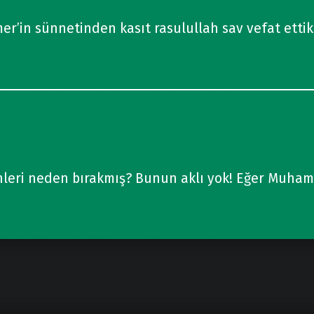
mer’in sünnetinden kasıt rasulullah sav vefat etti
ihleri neden bırakmış? Bunun aklı yok! Eğer Muha