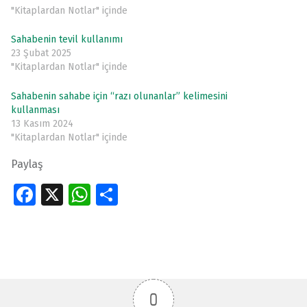
"Kitaplardan Notlar" içinde
Sahabenin tevil kullanımı
23 Şubat 2025
"Kitaplardan Notlar" içinde
Sahabenin sahabe için “razı olunanlar” kelimesini
kullanması
13 Kasım 2024
"Kitaplardan Notlar" içinde
Paylaş
Fa
X
W
S
ce
h
h
Skip back to main navigation
b
at
ar
o
s
e
o
A
0
k
p