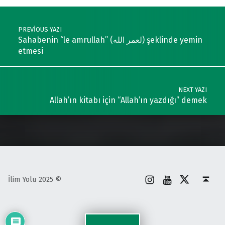
Post navigation
PREVIOUS YAZI
Sahabenin “le amrullah” (لعمر الله) şeklinde yemin
etmesi
NEXT YAZI
Allah’ın kitabı için “Allah’ın yazdığı” demek
İnstagram
Youtube
X
Back to top ↑
İlim Yolu 2025 ©