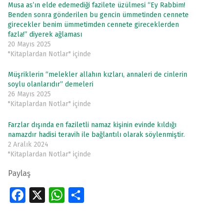
Musa as’ın elde edemediği fazilete üzülmesi “Ey Rabbim!
Benden sonra gönderilen bu gencin ümmetinden cennete
girecekler benim ümmetimden cennete gireceklerden
fazla!” diyerek ağlaması
20 Mayıs 2025
"Kitaplardan Notlar" içinde
Müşriklerin “melekler allahın kızları, annaleri de cinlerin
soylu olanlarıdır” demeleri
26 Mayıs 2025
"Kitaplardan Notlar" içinde
Farzlar dışında en faziletli namaz kişinin evinde kıldığı
namazdır hadisi teravih ile bağlantılı olarak söylenmiştir.
2 Aralık 2024
"Kitaplardan Notlar" içinde
Paylaş
Fa
X
W
S
ce
h
h
Skip back to main navigation