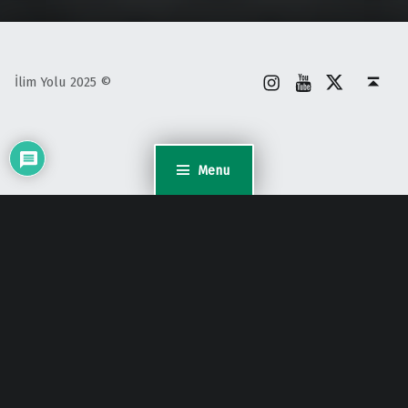
İnstagram
Youtube
X
Back to top ↑
İlim Yolu 2025 ©
Menu