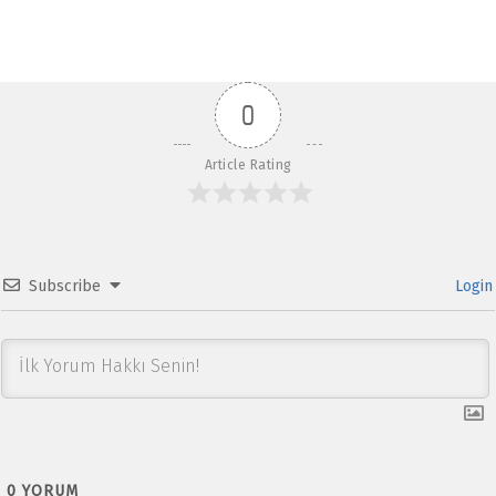
b
at
ar
o
s
e
o
A
0
k
p
p
Article Rating
Subscribe
Login
0
YORUM