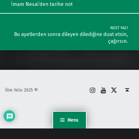
İmam Nesai’den tarihe not
NEXT YAZI
Bu ayetlerden sonra dileyen dilediğine duat etsin,
çağırsın.
İnstagram
Youtube
X
Back to top ↑
İlim Yolu 2025 ©
Menu