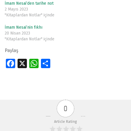
İmam Nesai’den tarihe not
2 Mayıs 2023
"Kitaplardan Notlar" içinde
İmam Nesai’nin fıkhı
20 Nisan 2023
"Kitaplardan Notlar" içinde
Paylaş
Fa
X
W
S
ce
h
h
Skip back to main navigation
b
at
ar
o
s
e
o
A
0
k
p
p
Article Rating