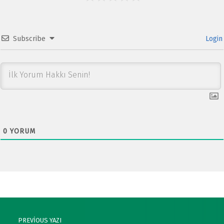
Subscribe
Login
0
YORUM
Post navigation
PREVIOUS YAZI