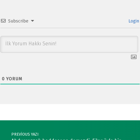
Subscribe
Login
0
YORUM
Post navigation
PREVIOUS YAZI