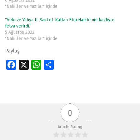
6 Ağustos 2022
"Nakiller ve Yazılar" içinde
“Veki ve Yahya b. Said el-Kattan Ebu Hanife’nin kavliyle
fetva verirdi.”
5 Ağustos 2022
"Nakiller ve Yazılar" içinde
Paylaş
Fa
X
W
S
ce
h
h
Skip back to main navigation
b
at
ar
o
s
e
o
A
0
k
p
p
Article Rating