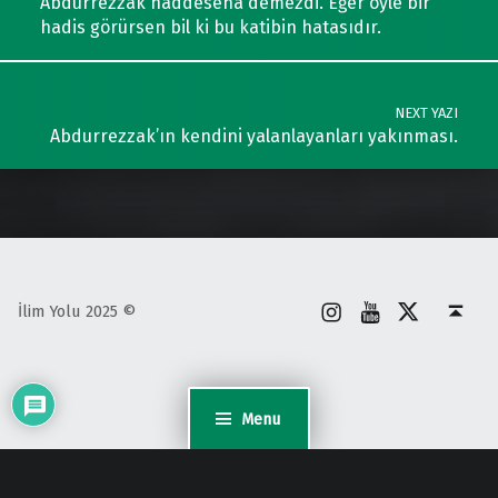
Abdurrezzak haddesena demezdi. Eğer öyle bir
hadis görürsen bil ki bu katibin hatasıdır.
NEXT YAZI
Abdurrezzak’ın kendini yalanlayanları yakınması.
İnstagram
Youtube
X
Back to top ↑
İlim Yolu 2025 ©
Menu