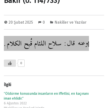
Bâkır (ö. 114/733)
20 Şubat 2025
0
Nakiller ve Yazılar
0
İlgili
“Öldürme konusunda insanların en iffetlisi, en kaçınanı
iman ehlidir.”
6 Ağustos 2022