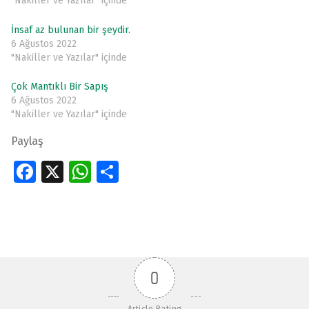
"Nakiller ve Yazılar" içinde
İnsaf az bulunan bir şeydir.
6 Ağustos 2022
"Nakiller ve Yazılar" içinde
Çok Mantıklı Bir Sapış
6 Ağustos 2022
"Nakiller ve Yazılar" içinde
Paylaş
Fa
X
W
S
ce
h
h
Skip back to main navigation
b
at
ar
o
s
e
o
A
0
k
p
p
Article Rating