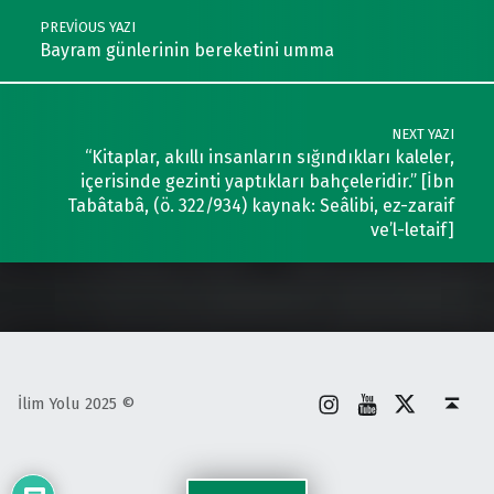
PREVIOUS YAZI
Bayram günlerinin bereketini umma
NEXT YAZI
“Kitaplar, akıllı insanların sığındıkları kaleler,
içerisinde gezinti yaptıkları bahçeleridir.” [İbn
Tabâtabâ, (ö. 322/934) kaynak: Seâlibi, ez-zaraif
ve’l-letaif]
İnstagram
Youtube
X
Back to top ↑
İlim Yolu 2025 ©