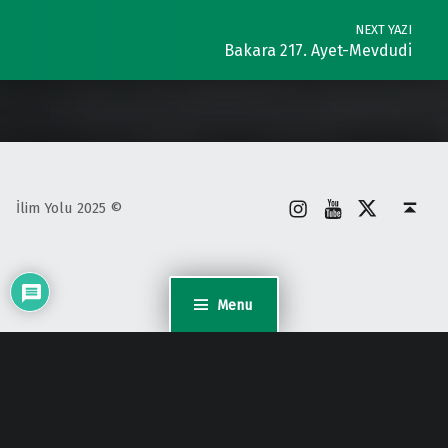
NEXT YAZI
Bakara 217. Ayet-Mevdudi
İnstagram
Youtube
X
Back to top ↑
İlim Yolu 2025 ©
Menu