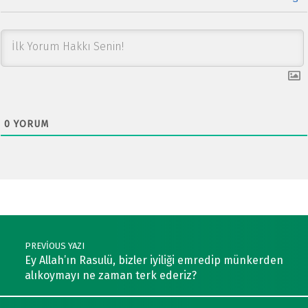
0
YORUM
Post navigation
PREVIOUS YAZI
Ey Allah’ın Rasulü, bizler iyiliği emredip münkerden
alıkoymayı ne zaman terk ederiz?