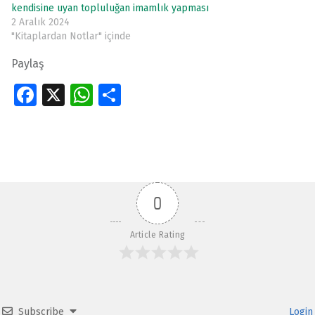
kendisine uyan topluluğan imamlık yapması
2 Aralık 2024
"Kitaplardan Notlar" içinde
Paylaş
Fa
X
W
S
ce
h
h
Skip back to main navigation
b
at
ar
o
s
e
o
A
0
k
p
p
Article Rating
Subscribe
Login