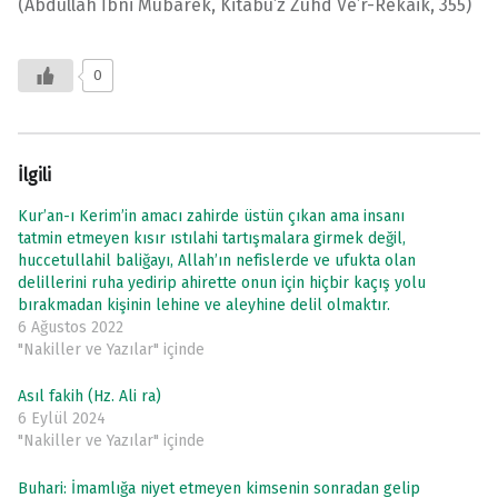
(Abdullah İbni Mübarek, Kitabu’z Zühd Ve’r-Rekaik, 355)
0
İlgili
Kur’an-ı Kerim’in amacı zahirde üstün çıkan ama insanı
tatmin etmeyen kısır ıstılahi tartışmalara girmek değil,
huccetullahil baliğayı, Allah’ın nefislerde ve ufukta olan
delillerini ruha yedirip ahirette onun için hiçbir kaçış yolu
bırakmadan kişinin lehine ve aleyhine delil olmaktır.
6 Ağustos 2022
"Nakiller ve Yazılar" içinde
Asıl fakih (Hz. Ali ra)
6 Eylül 2024
"Nakiller ve Yazılar" içinde
Buhari: İmamlığa niyet etmeyen kimsenin sonradan gelip