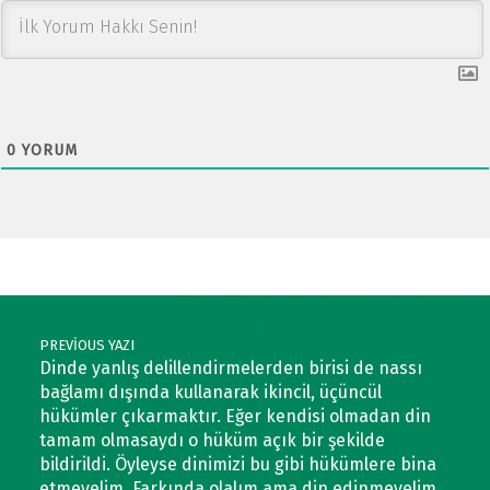
0
YORUM
Post navigation
PREVIOUS YAZI
Dinde yanlış delillendirmelerden birisi de nassı
bağlamı dışında kullanarak ikincil, üçüncül
hükümler çıkarmaktır. Eğer kendisi olmadan din
tamam olmasaydı o hüküm açık bir şekilde
bildirildi. Öyleyse dinimizi bu gibi hükümlere bina
etmeyelim. Farkında olalım ama din edinmeyelim.