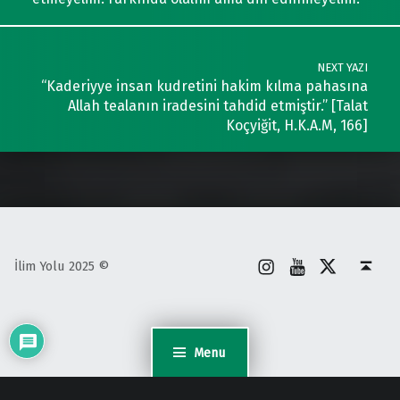
NEXT YAZI
“Kaderiyye insan kudretini hakim kılma pahasına
Allah tealanın iradesini tahdid etmiştir.” [Talat
Koçyiğit, H.K.A.M, 166]
İnstagram
Youtube
X
Back to top ↑
İlim Yolu 2025 ©
Menu