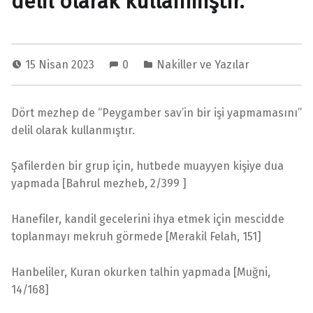
delil olarak kullanmıştır.
15 Nisan 2023
0
Nakiller ve Yazılar
Dört mezhep de “Peygamber sav’in bir işi yapmamasını”
delil olarak kullanmıştır.
Şafilerden bir grup için, hutbede muayyen kişiye dua
yapmada [Bahrul mezheb, 2/399 ]
Hanefiler, kandil gecelerini ihya etmek için mescidde
toplanmayı mekruh görmede [Merakil Felah, 151]
Hanbeliler, Kuran okurken talhin yapmada [Muğni,
14/168]