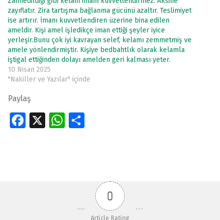
Zannedildiği gibi kelam imanı kuvvetlendirmez. Aksine
zayıflatır. Zira tartışma bağlanma gücünü azaltır. Teslimiyet
ise artırır. İmanı kuvvetlendiren üzerine bina edilen
ameldir. Kişi amel işledikçe iman ettiği şeyler iyice
yerleşir.Bunu çok iyi kavrayan selef, kelamı zemmetmiş ve
amele yönlendirmiştir. Kişiye bedbahtlık olarak kelamla
iştigal ettiğinden dolayı amelden geri kalması yeter.
10 Nisan 2025
"Nakiller ve Yazılar" içinde
Paylaş
Fa
X
W
S
ce
h
h
Skip back to main navigation
b
at
ar
o
s
e
o
A
0
k
p
p
Article Rating