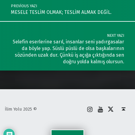
PREVIOUS YAZI
MESELE TESLİM OLMAK; TESLİM ALMAK DEĞİL.
NEXT YAZI
Selefin eserlerine sarıl, insanlar seni yadırgasalar
da böyle yap. Süslü püslü de olsa başkalarının
sözünden uzak dur. Çünkü iş açığa çıktığında sen
doğru yolda kalmış olursun.
İnstagram
Youtube
X
Back to top ↑
İlim Yolu 2025 ©