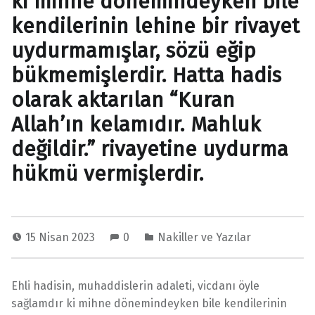
ki mihne dönemindeyken bile
kendilerinin lehine bir rivayet
uydurmamışlar, sözü eğip
bükmemişlerdir. Hatta hadis
olarak aktarılan “Kuran
Allah’ın kelamıdır. Mahluk
değildir.” rivayetine uydurma
hükmü vermişlerdir.
15 Nisan 2023
0
Nakiller ve Yazılar
Ehli hadisin, muhaddislerin adaleti, vicdanı öyle
sağlamdır ki mihne dönemindeyken bile kendilerinin