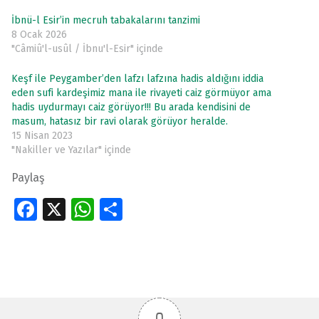
İbnü-l Esir’in mecruh tabakalarını tanzimi
8 Ocak 2026
"Câmiû'l-usûl / İbnu'l-Esir" içinde
Keşf ile Peygamber’den lafzı lafzına hadis aldığını iddia
eden sufi kardeşimiz mana ile rivayeti caiz görmüyor ama
hadis uydurmayı caiz görüyor!!! Bu arada kendisini de
masum, hatasız bir ravi olarak görüyor heralde.
15 Nisan 2023
"Nakiller ve Yazılar" içinde
Paylaş
Fa
X
W
S
ce
h
h
Skip back to main navigation
b
at
ar
o
s
e
o
A