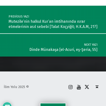
Post navigation
PREVIOUS YAZI
Mutezile’nin halkul Kur’an imtihanında ısrar
etmelerinin asıl sebebi [Talat Koçyiğit; H.K.A.M, 217]
NEXT YAZI
Dinde Münakaşa [el-Acuri, eş-Şeria, 55]
İnstagram
Youtube
X
Back to top ↑
İlim Yolu 2025 ©