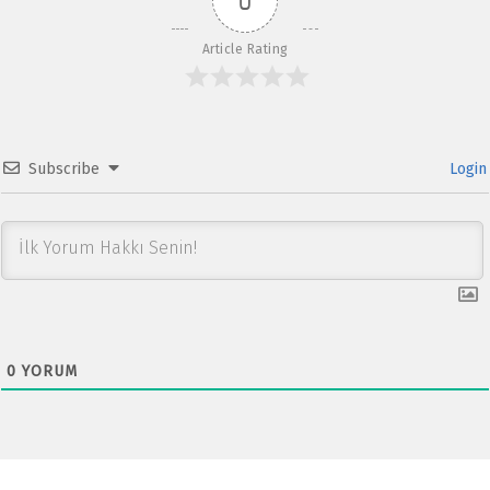
0
k
p
p
Article Rating
Subscribe
Login
0
YORUM