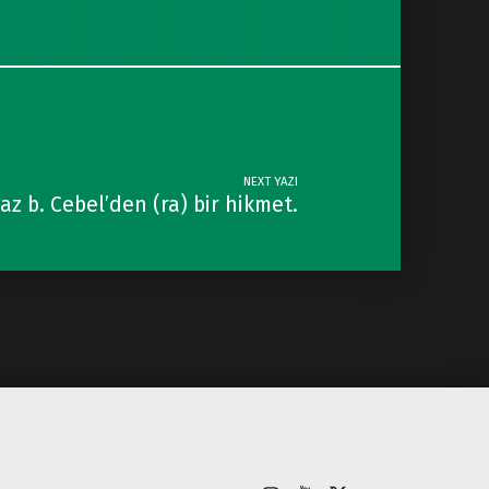
NEXT YAZI
z b. Cebel’den (ra) bir hikmet.
İnstagram
Youtube
X
Back to top ↑