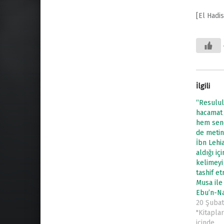
[El Hadis
İlgili
“Resulu
hacamat 
hem sen
de metin 
İbn Lehia
aldığı için احتجر o
kelimeyi احتجم olara
tashif et
Musa ile
Ebu’n-Na
20 Şubat
"Kitapla
içinde