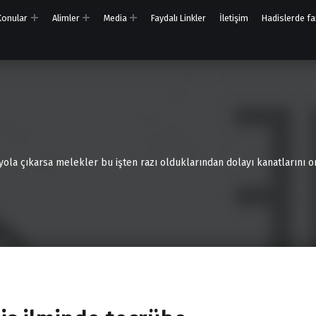
 Konular
Alimler
Media
Faydalı Linkler
İletişim
Hadislerde far
 yola çıkarsa melekler bu işten razı olduklarından dolayı kanatlarını on