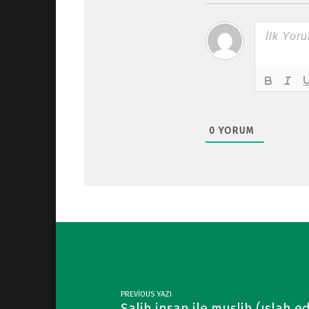
0
YORUM
Post navigation
PREVIOUS YAZI
Salih insan ile muslih (ıslah e