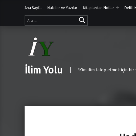
Ana Sayfa
Nakiller ve Yazılar
Kitaplardan Notlar
Delilli
Arama:
İlim Yolu
"Kim ilim talep etmek için bir