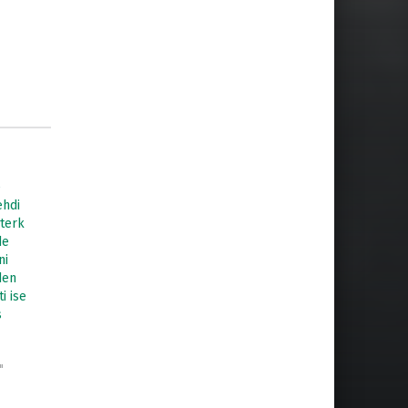
e
ehdi
 terk
de
ni
den
ti ise
s
"