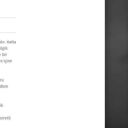
ır. Hatta
lgili
 bir
n içine
ğru
disin
ik
iretli