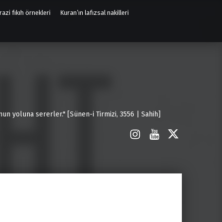
azi fıkıh örnekleri
Kuran’ın lafızsal nakilleri
un yoluna sererler." [Sünen-i Tirmizi, 3556 | Sahih]
İnstagram
Youtube
X