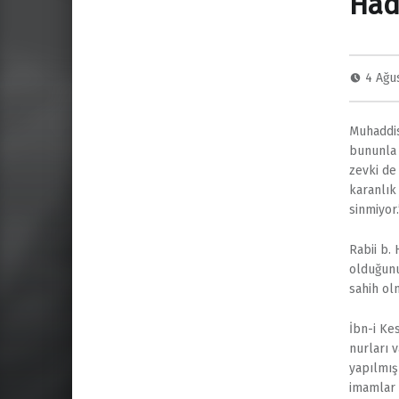
Had
4 Ağu
Muhaddis
bununla 
zevki de
karanlık 
sinmiyor.
Rabii b.
olduğunu
sahih olm
İbn-i Ke
nurları v
yapılmış
imamlar b