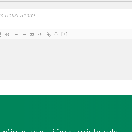
{}
[+]
den) insan arasındaki fark o kavmin helakıdır.