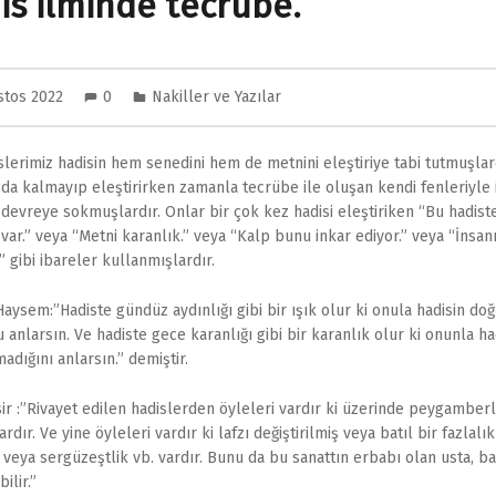
is ilminde tecrübe.
stos 2022
0
Nakiller ve Yazılar
lerimiz hadisin hem senedini hem de metnini eleştiriye tabi tutmuşlard
da kalmayıp eleştirirken zamanla tecrübe ile oluşan kendi fenleriyle i
 devreye sokmuşlardır. Onlar bir çok kez hadisi eleştiriken “Bu hadiste
var.” veya “Metni karanlık.” veya “Kalp bunu inkar ediyor.” veya “İnsanı
” gibi ibareler kullanmışlardır.
 Haysem:”Hadiste gündüz aydınlığı gibi bir ışık olur ki onula hadisin do
 anlarsın. Ve hadiste gece karanlığı gibi bir karanlık olur ki onunla ha
adığını anlarsın.” demiştir.
sir :”Rivayet edilen hadislerden öyleleri vardır ki üzerinde peygamberl
ardır. Ve yine öyleleri vardır ki lafzı değiştirilmiş veya batıl bir fazlalık
 veya sergüzeştlik vb. vardır. Bunu da bu sanattın erbabı olan usta, bas
ilir.”