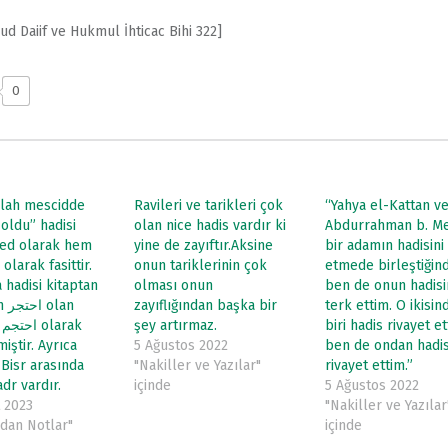
ud Daiif ve Hukmul İhticac Bihi 322]
0
llah mescidde
Ravileri ve tarikleri çok
“Yahya el-Kattan v
oldu” hadisi
olan nice hadis vardır ki
Abdurrahman b. M
ed olarak hem
yine de zayıftır.Aksine
bir adamın hadisini
olarak fasittir.
onun tariklerinin çok
etmede birleştiğin
 hadisi kitaptan
olması onun
ben de onun hadisi
lan
zayıflığından başka bir
terk ettim. O ikisin
k
şey artırmaz.
biri hadis rivayet et
miştir. Ayrıca
5 Ağustos 2022
ben de ondan hadi
 Bisr arasında
"Nakiller ve Yazılar"
rivayet ettim.”
dr vardır.
içinde
5 Ağustos 2022
 2023
"Nakiller ve Yazılar
rdan Notlar"
içinde