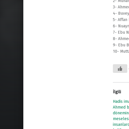
2- Muha
3- Ahmed
4- Buvey
5- Affan
6- Nuay
7- Ebu N
8- Ahmed
9- Ebu B
10- Mutta
İlgili
Hadis im
Ahmed b.
dönemin
meseles
insanlar