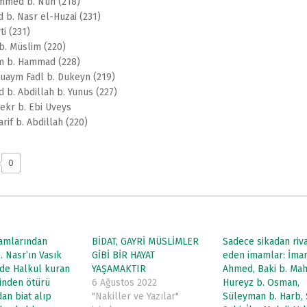
mmed b. Nuh (218)
 b. Nasr el-Huzai (231)
ti (231)
 b. Müslim (220)
m b. Hammad (228)
uaym Fadl b. Dukeyn (219)
 b. Abdillah b. Yunus (227)
ekr b. Ebi Uveys
rif b. Abdillah (220)
0
amlarından
BİDAT, GAYRİ MÜSLİMLER
Sadece sikadan riv
 Nasr’ın Vasık
GİBİ BİR HAYAT
eden imamlar: İma
de Halkul kuran
YAŞAMAKTIR
Ahmed, Baki b. Mah
inden ötürü
6 Ağustos 2022
Hureyz b. Osman,
dan biat alıp
"Nakiller ve Yazılar"
Süleyman b. Harb, 