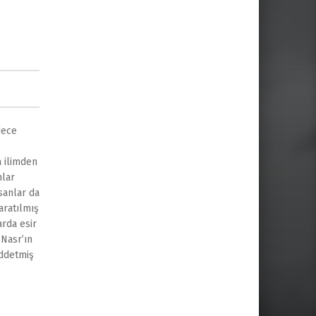
dece
a ilimden
nlar
sanlar da
aratılmış
rda esir
Nasr’ın
eddetmiş