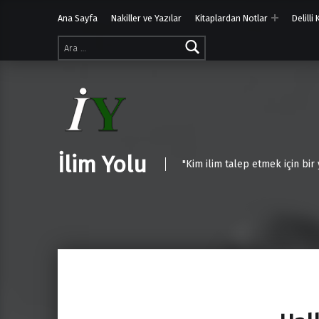
Ana Sayfa
Nakiller ve Yazılar
Kitaplardan Notlar
Delilli
Arama:
İlim Yolu
"Kim ilim talep etmek için bir