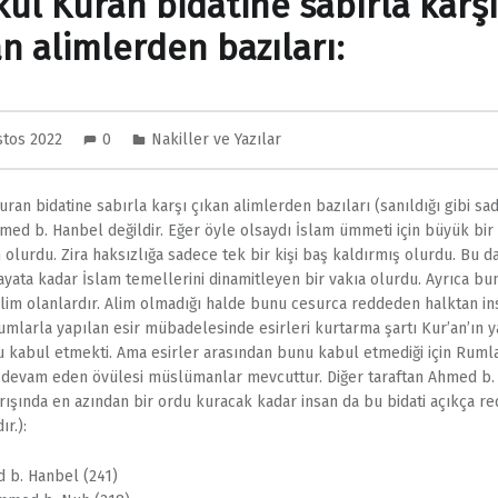
kul Kuran bidatine sabırla karşı
an alimlerden bazıları:
stos 2022
0
Nakiller ve Yazılar
uran bidatine sabırla karşı çıkan alimlerden bazıları (sanıldığı gibi sa
ed b. Hanbel değildir. Eğer öyle olsaydı İslam ümmeti için büyük bir
olurdu. Zira haksızlığa sadece tek bir kişi baş kaldırmış olurdu. Bu d
ayata kadar İslam temellerini dinamitleyen bir vakıa olurdu. Ayrıca bu
lim olanlardır. Alim olmadığı halde bunu cesurca reddeden halktan in
Rumlarla yapılan esir mübadelesinde esirleri kurtarma şartı Kur’an’ın y
 kabul etmekti. Ama esirler arasından bunu kabul etmediği için Rumla
devam eden övülesi müslümanlar mevcuttur. Diğer taraftan Ahmed b. 
rışında en azından bir ordu kuracak kadar insan da bu bidati açıkça r
r.):
 b. Hanbel (241)