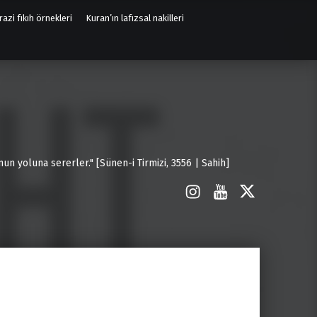
azi fıkıh örnekleri
Kuran’ın lafızsal nakilleri
un yoluna sererler." [Sünen-i Tirmizi, 3556 | Sahih]
İnstagram
Youtube
X