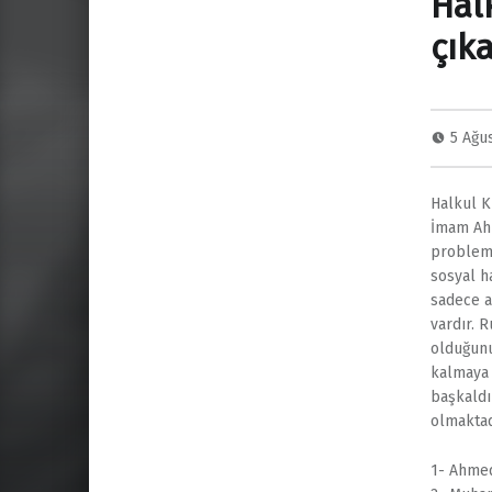
Hal
çık
5 Ağu
Halkul K
İmam Ahm
problem 
sosyal h
sadece a
vardır. 
olduğunu
kalmaya 
başkaldı
olmaktadı
1- Ahmed