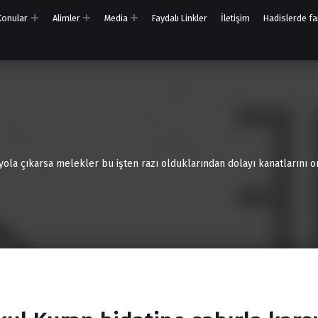
 Konular
Alimler
Media
Faydalı Linkler
İletişim
Hadislerde far
 yola çıkarsa melekler bu işten razı olduklarından dolayı kanatlarını on