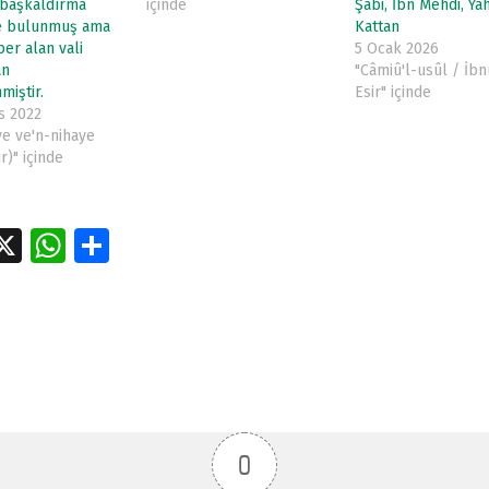
 başkaldırma
içinde
Şabi, İbn Mehdi, Ya
de bulunmuş ama
Kattan
er alan vali
5 Ocak 2026
an
"Câmiû'l-usûl / İbn
miştir.
Esir" içinde
s 2022
ye ve'n-nihaye
r)" içinde
a
X
W
S
e
h
h
tion
at
ar
s
e
A
p
p
0