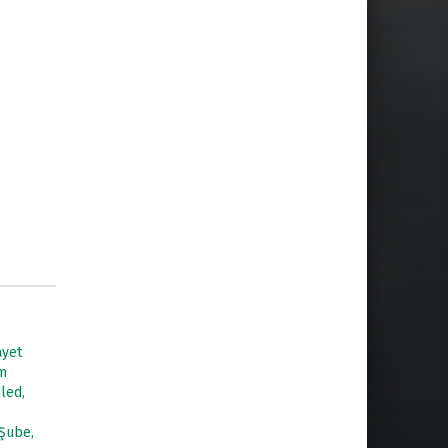
ayet
m
led,
Şube,