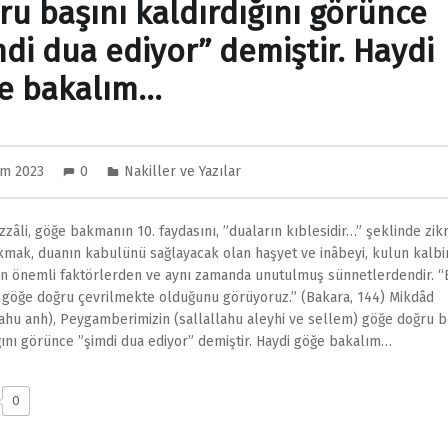
ru başını kaldırdığını görünce
mdi dua ediyor” demiştir. Haydi
e bakalım…
im 2023
0
Nakiller ve Yazılar
zâli, göğe bakmanın 10. faydasını, ”duaların kıblesidir…” şeklinde zikr
mak, duanın kabulünü sağlayacak olan haşyet ve inâbeyi, kulun kalbi
en önemli faktörlerden ve aynı zamanda unutulmuş sünnetlerdendir. “B
göğe doğru çevrilmekte olduğunu görüyoruz.” (Bakara, 144) Mikdâd
lahu anh), Peygamberimizin (sallallahu aleyhi ve sellem) göğe doğru b
ğını görünce ”şimdi dua ediyor” demiştir. Haydi göğe bakalım…
0