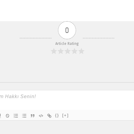
A
p
p
0
Article Rating
{}
[+]