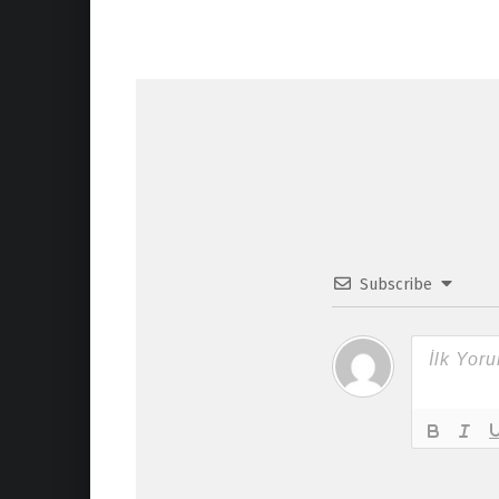
o
k
Subscribe