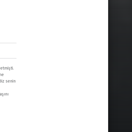
etmişti.
ne
iz senin
aşını