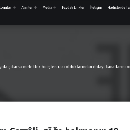
 Konular
Alimler
Media
Faydalı Linkler
İletişim
Hadislerde far
 yola çıkarsa melekler bu işten razı olduklarından dolayı kanatlarını on