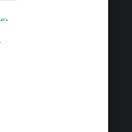
ah’a
"