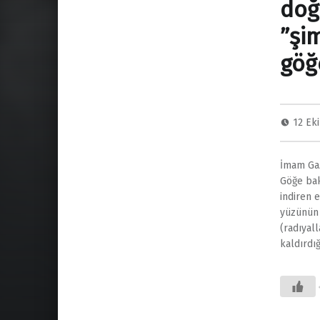
doğ
”şi
göğ
12 Ek
İmam Gaz
Göğe bak
indiren 
yüzünün 
(radıyal
kaldırdı