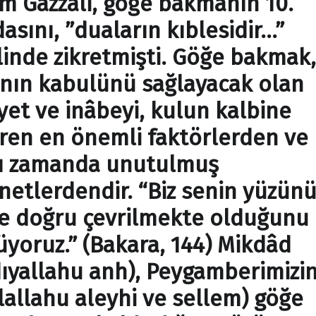
m Gazzâli, göğe bakmanın 10.
asını, ”duaların kıblesidir…”
linde zikretmişti. Göğe bakmak,
nın kabulünü sağlayacak olan
yet ve inâbeyi, kulun kalbine
iren en önemli faktörlerden ve
ı zamanda unutulmuş
netlerdendir. “Biz senin yüzün
e doğru çevrilmekte olduğunu
üyoruz.” (Bakara, 144) Mikdâd
dıyallahu anh), Peygamberimizi
llallahu aleyhi ve sellem) göğe