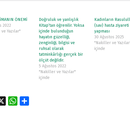
İMANIN ÖNEMİ
Doğruluk ve yanlışlık
Kadınların Rasulull
s 2022
Kitap’tan öğrenilir. Yoksa
(sav) hasta ziyareti
 ve Yazılar"
içinde bulunduğun
yapması
hayatın güzelliği,
30 Ağustos 2025
zenginliği, bilgisi ve
"Nakiller ve Yazılar
ruhsal olarak
içinde
tatminkârlığı gerçek bir
ölçüt değildir.
5 Ağustos 2022
"Nakiller ve Yazılar"
içinde
a
X
W
S
e
h
h
tion
at
ar
s
e