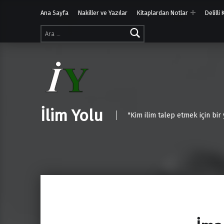
Ana Sayfa
Nakiller ve Yazılar
Kitaplardan Notlar
Delilli
Arama:
İlim Yolu
"Kim ilim talep etmek için bir