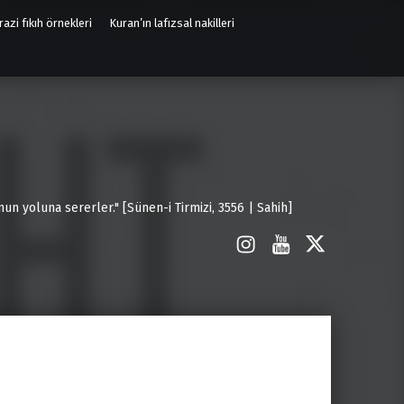
azi fıkıh örnekleri
Kuran’ın lafızsal nakilleri
un yoluna sererler." [Sünen-i Tirmizi, 3556 | Sahih]
İnstagram
Youtube
X