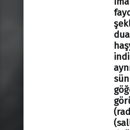
İma
fayd
şek
dua
haş
ind
ayn
sün
göğ
gör
(ra
(sa