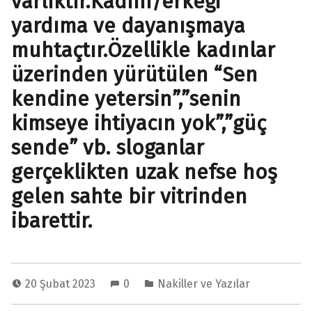
varlıktır.Kadını/erkeği
yardıma ve dayanışmaya
muhtaçtır.Özellikle kadınlar
üzerinden yürütülen “Sen
kendine yetersin”,”senin
kimseye ihtiyacın yok”,”güç
sende” vb. sloganlar
gerçeklikten uzak nefse hoş
gelen sahte bir vitrinden
ibarettir.
20 Şubat 2023
0
Nakiller ve Yazılar