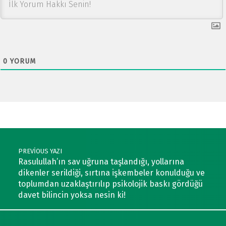
0
YORUM
Post navigation
PREVIOUS YAZI
Rasulullah’ın sav uğruna taşlandığı, yollarına
dikenler serildiği, sırtına işkembeler konulduğu ve
toplumdan uzaklaştırılıp psikolojik baskı gördüğü
davet bilincin yoksa nesin ki!