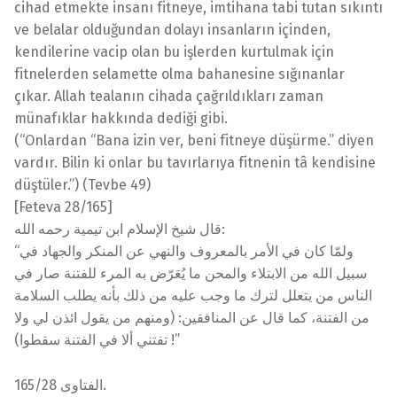
cihad etmekte insanı fitneye, imtihana tabi tutan sıkıntı
ve belalar olduğundan dolayı insanların içinden,
kendilerine vacip olan bu işlerden kurtulmak için
fitnelerden selamette olma bahanesine sığınanlar
çıkar. Allah tealanın cihada çağrıldıkları zaman
münafıklar hakkında dediği gibi.
(“Onlardan “Bana izin ver, beni fitneye düşürme.” diyen
vardır. Bilin ki onlar bu tavırlarıya fitnenin tâ kendisine
düştüler.”) (Tevbe 49)
[Feteva 28/165]
قال شيخ الإسلام ابن تيمية رحمه الله:
“ولمّا كان في الأمر بالمعروف والنهي عن المنكر والجهاد في
سبيل الله من الابتلاء والمحن ما يُعَرّض به المرء للفتنة صار في
الناس من يتعلل لترك ما وجب عليه من ذلك بأنه يطلب السلامة
من الفتنة، كما قال عن المنافقين: (ومنهم من يقول ائذن لي ولا
تفتني ألا في الفتنة سقطوا) !”
الفتاوى 165/28.