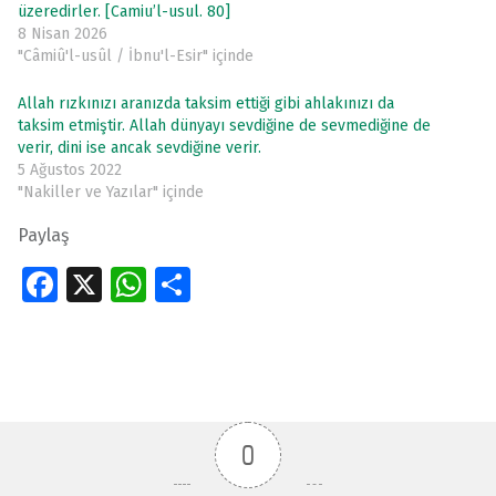
üzeredirler. [Camiu’l-usul. 80]
8 Nisan 2026
"Câmiû'l-usûl / İbnu'l-Esir" içinde
Allah rızkınızı aranızda taksim ettiği gibi ahlakınızı da
taksim etmiştir. Allah dünyayı sevdiğine de sevmediğine de
verir, dini ise ancak sevdiğine verir.
5 Ağustos 2022
"Nakiller ve Yazılar" içinde
Paylaş
Fa
X
W
S
ce
h
h
Skip back to main navigation
b
at
ar
o
s
e
o
A
0
k
p