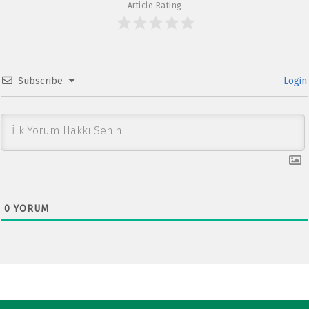
p
Article Rating
Subscribe
Login
0
YORUM
Post navigation