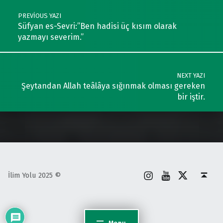
PREVIOUS YAZI
Süfyan es-Sevri:”Ben hadisi üç kısım olarak
yazmayı severim.”
NEXT YAZI
Şeytandan Allah teâlâya sığınmak olması gereken
bir iştir.
İnstagram
Youtube
X
Back to top ↑
İlim Yolu 2025 ©