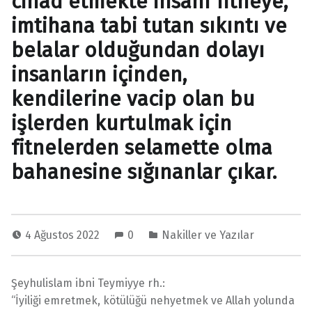
cihad etmekte insanı fitneye,
imtihana tabi tutan sıkıntı ve
belalar olduğundan dolayı
insanların içinden,
kendilerine vacip olan bu
işlerden kurtulmak için
fitnelerden selamette olma
bahanesine sığınanlar çıkar.
4 Ağustos 2022
0
Nakiller ve Yazılar
Şeyhulislam ibni Teymiyye rh.:
“İyiliği emretmek, kötülüğü nehyetmek ve Allah yolunda