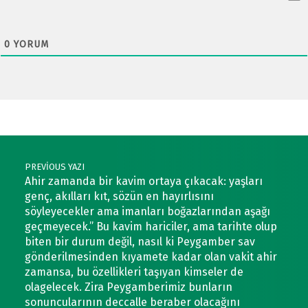
0
YORUM
Post navigation
PREVIOUS YAZI
Ahir zamanda bir kavim ortaya çıkacak: yaşları
genç, akılları kıt, sözün en hayırlısını
söyleyecekler ama imanları boğazlarından aşağı
geçmeyecek.” Bu kavim hariciler, ama tarihte olup
biten bir durum değil, nasıl ki Peygamber sav
gönderilmesinden kıyamete kadar olan vakit ahir
zamansa, bu özellikleri taşıyan kimseler de
olagelecek. Zira Peygamberimiz bunların
sonuncularının deccalle beraber olacağını