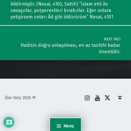
bildirmiştir. (Nesai, 4103, Sahih) “İslam ehli ile
savaşırlar, putperestleri bırakırlar. Eğer onlara
yetişirsem onları Âd gibi öldürürüm” Nesai, 4101
NEXT YAZI
Hadisin doğru anlaşılması, en az tashihi kadar
önemlidir.
İnstagram
Youtube
X
Back to top ↑
İlim Yolu 2025 ©
Menu