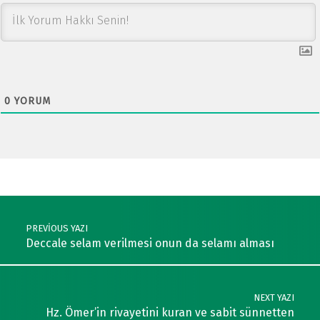
0
YORUM
Post navigation
PREVIOUS YAZI
Deccale selam verilmesi onun da selamı alması
NEXT YAZI
Hz. Ömer’in rivayetini kuran ve sabit sünnetten