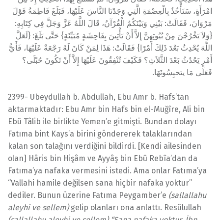
امْرَأَةٍ، سَنَأْخُذُ بِالْعِصْمَةِ الَّتِي وَجَدْنَا النَّاسَ عَلَيْهَا، فَبَلَغَ فَاطِمَةُ قَوْلَ
مَرْوَانَ، فَقَالَتْ: بَيْنِي وَبَيْنَكُمُ الْقُرْآنُ، قَالَ اللَّهُ عَزَّ وَجَلَّ فِي كِتَابِهِ:
{وَلاَ يَخْرُجْنَ مِنْ بُيُوتِهِنَّ إِلاَّ أَنْ يَأْتِينَ بِفَاحِشَةٍ مُبَيِّنَةٍ} حَتَّى بَلَغَ: {لَعَلَّ
اللَّهَ يُحْدِثُ بَعْدَ ذَلِكَ أَمْرًا} فَقَالَتْ: هَذَا لِمَنْ كَانَ لَهُ رَجْعَةٌ عَلَيْهَا، فَأَيُّ
أَمْرٍ يَحْدُثُ بَعْدَ الثَّلاَثِ؟ فَكَيْفَ تُنْفِقُونَ عَلَيْهَا إِلاَّ أَنْ تَكُونَ حُبْلَى؟
فَعَلَى مَا يتحبِسُونَهَا.
2399- Ubeydullah b. Abdullah, Ebu Amr b. Hafs’tan
aktarmaktadır: Ebu Amr bin Hafs bin el-Muğîre, Ali bin
Ebû Tâlib ile birlikte Yemen’e gitmişti. Bundan dolayı
Fatıma bint Kays’a birini göndererek talaklarından
kalan son talağını verdiğini bildirdi. [Kendi ailesinden
olan] Hâris bin Hişâm ve Ayyâş bin Ebû Rebîa’dan da
Fatıma’ya nafaka vermesini istedi. Ama onlar Fatıma’ya
“Vallahi hamile değilsen sana hiçbir nafaka yoktur”
dediler. Bunun üzerine Fatıma Peygamber’e
(sallallahu
aleyhi ve sellem)
gelip olanları ona anlattı. Resûlullah
(sallallahu aleyhi ve sellem) “Sana nafaka yoktur. İbn