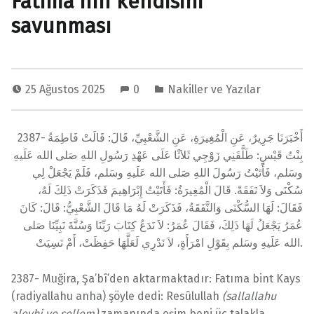
Fatıma’nın kendisini
savunması
25 Ağustos 2025
0
Nakiller ve Yazılar
2387- أَخْبَرَنَا جَرِيرٌ، عَنِ الْمُغِيرَةِ، عَنِ الشَّعْبِيِّ، قَالَ: قَالَتْ فَاطِمَةُ
بِنْتُ قَيْسٍ: طَلَّقَنِي زَوْجِي ثَلاَثًا عَلَى عَهْدِ رَسُولِ اللهِ صَلى الله عَلَيهِ
وسَلم، فَأَتَيْتُ رَسُولَ اللهِ صَلى الله عَلَيهِ وسَلم، فَلَمْ يَجْعَلْ لِي
سُكْنَى وَلاَ نَفَقَةً. قَالَ الْمُغِيرَةُ: فَأَتَيْتُ إِبْرَاهِيمَ فَذَكَرَتْ ذَلِكَ لَهُ،
فَقَالَ: لَهَا السُّكْنَى وَالنَّفَقَةُ، فَذَكَرَتْ لَهُ مَا قَالَ الشَّعْبِيُّ: قَالَ: كَانَ
عُمَرُ يَجْعَلُ لَهَا ذَلِكَ، فَقَالَ عُمَرُ: لاَ نَدَعُ كِتَابَ رَبِّنَا وَسُنَّةَ نَبِيِّنَا صَلى
الله عَلَيهِ وسَلم بِقَوْلِ امْرَأَةٍ، لاَ نَدْرِي لَعَلَّهَا حَفِظَتْ، أَمْ نَسِيَتْ.
2387- Muğira, Şa’bî’den aktarmaktadır: Fatıma bint Kays
(radiyallahu anha) şöyle dedi: Resûlullah
(sallallahu
aleyhi ve sellem)
zamanında eşim beni üç talakla