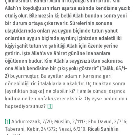
çıkmasınlar. Bunlar Allah’ın koyduğu sınırlardır. Kim
Allah’ın koyduğu sınırları aşarsa aslında kendisine yazık
etmiş olur. Bilemezsin ki; belki Allah bundan sonra yeni
bir durum ortaya çıkarıverir. Sürelerinin sonuna
ulaştıklarında onları ya uygun biçimde tutun yahut
onlardan uygun biçimde ayrılın; içinizden adaletli iki
kişiyi şahit tutun ve şahitliği Allah için özenle yerine
getirin. İşte Allah’a ve âhiret gününe inananlara
öğütlenen budur. Kim Allah’a saygısızlıktan sakınırsa
ona Allah kendisine bir çıkış yolu gösterir” (Talâk, 65/1-
2)
buyurmuştur. Bu ayetler adamın karısına geri
dönebildiği ric’î talaklarla alakalıdır. Üç talaktan sonra
[ayrılıktan başka] ne olabilir ki? Hamile olması dışında
kadına neden nafaka vereceksiniz. Öyleyse neden onu
hapsediyorsunuz?”
[1]
[1]
Abdurrezzak, 7/20; Müslim, 2/1117; Ebu Davud, 2/716;
Taberani, Kebir, 24/372; Nesai, 6/210.
Ricali Sahih’in