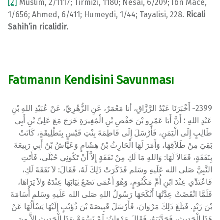
[2]
Müslim, 2/1117; Tirmizi, 1180; Nesai, 6/209; İbn Mace,
1/656; Ahmed, 6/411; Humeydi, 1/44; Tayalisi, 228.
Ricali
Sahih’in ricalidir.
Fatımanın Kendisini Savunması
2399- أَخْبَرَنَا عَبْدُ الرَّزَّاقِ، أنا مَعْمَرٌ، عَنِ الزُّهْرِيِّ، عَنْ عُبَيْدِ اللهِ بْنِ
عَبْدِ اللهِ ؛ أَنَّ أَبَا عَمْرِو بْنَ حَفْصِ بْنِ الْمُغِيرَةِ خَرَجَ مَعَ عَلِيِّ بْنِ أَبِي
طَالِبٍ إِلَى الْيَمَنِ، فَأَرْسَلَ إِلَى فَاطِمَةَ بِنْتِ قَيْسٍ بِتَطْلِيقَةٍ، كَانَتْ
بَقِيَ مِنْ طَلاَقِهَا، وَأَمَرَ لَهَا الْحَارِثُ بْنُ هِشَامٍ وَعَيَّاشُ بْنُ أَبِي رَبِيعَةَ
بِنَفَقَةٍ، فَقَالاَ لَهَا: وَاللهِ مَا لَكِ مِنْ نَفَقَةٍ إِلاَّ أَنْ تَكُونِي حُبْلَى، فَأَتَتِ
النَّبِيَّ صَلى الله عَلَيهِ وسَلم فَذَكَرَتْ ذَلِكَ لَهُ، فَقَالَ: لاَ نَفَقَةَ لَكِ،
فَاعْتَدِّي عِنْدَ ابْنِ أُمِّ مَكْتُومٍ، وَهُوَ أَعْمَى تَضَعُ ثِيَابَهَا عِنْدَهُ وَلاَ يَرَاهَا،
فَلَمَّا انْقَضَتْ عِدَّتُهَا أَنْكَحَهَا رَسُولُ اللهِ صَلى الله عَلَيهِ وسَلم أُسَامَةَ
بْنَ زَيْدٍ. فَبَلَغَ ذَلِكَ مَرْوَانَ، فَأَرْسَلَ قَبِيصَةَ بْنَ ذُؤَيْبٍ إِلَيْهَا يَسْأَلُهَا عَنْ
هَذَا الْحَدِيثِ، فَحَدَّثتهُ، فَقَالَ مَرْوَانُ: لَمْ نَسْمَعْ بِهَذَا الْحَدِيثِ إِلاَّ مِنَ