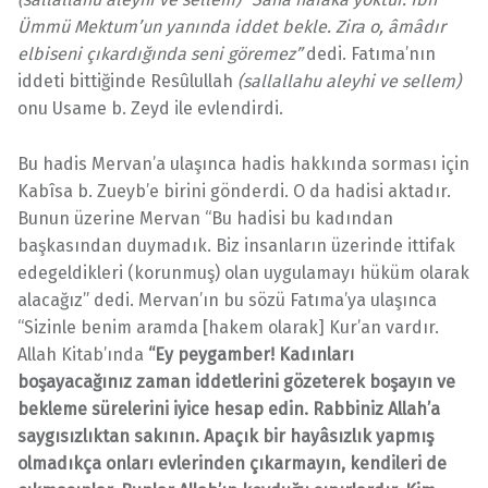
Ümmü Mektum’un yanında iddet bekle. Zira o, âmâdır
elbiseni çıkardığında seni göremez”
dedi. Fatıma’nın
iddeti bittiğinde Resûlullah
(sallallahu aleyhi ve sellem)
onu Usame b. Zeyd ile evlendirdi.
Bu hadis Mervan’a ulaşınca hadis hakkında sorması için
Kabîsa b. Zueyb’e birini gönderdi. O da hadisi aktadır.
Bunun üzerine Mervan “Bu hadisi bu kadından
başkasından duymadık. Biz insanların üzerinde ittifak
edegeldikleri (korunmuş) olan uygulamayı hüküm olarak
alacağız” dedi. Mervan’ın bu sözü Fatıma’ya ulaşınca
“Sizinle benim aramda [hakem olarak] Kur’an vardır.
Allah Kitab’ında
“Ey peygamber! Kadınları
boşayacağınız zaman iddetlerini gözeterek boşayın ve
bekleme sürelerini iyice hesap edin. Rabbiniz Allah’a
saygısızlıktan sakının. Apaçık bir hayâsızlık yapmış
olmadıkça onları evlerinden çıkarmayın, kendileri de