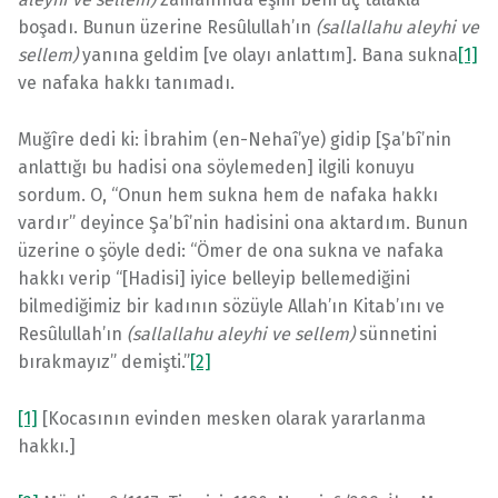
boşadı. Bunun üzerine Resûlullah’ın
(sallallahu aleyhi ve
sellem)
yanına geldim [ve olayı anlattım]. Bana sukna
[1]
ve nafaka hakkı tanımadı.
Muğîre dedi ki: İbrahim (en-Nehaî’ye) gidip [Şa’bî’nin
anlattığı bu hadisi ona söylemeden] ilgili konuyu
sordum. O, “Onun hem sukna hem de nafaka hakkı
vardır” deyince Şa’bî’nin hadisini ona aktardım. Bunun
üzerine o şöyle dedi: “Ömer de ona sukna ve nafaka
hakkı verip “[Hadisi] iyice belleyip bellemediğini
bilmediğimiz bir kadının sözüyle Allah’ın Kitab’ını ve
Resûlullah’ın
(sallallahu aleyhi ve sellem)
sünnetini
bırakmayız” demişti.”
[2]
[1]
[Kocasının evinden mesken olarak yararlanma
hakkı.]