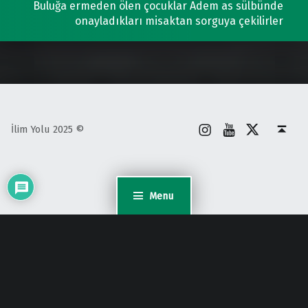
Buluğa ermeden ölen çocuklar Adem as sülbünde
onayladıkları misaktan sorguya çekilirler
İnstagram
Youtube
X
Back to top ↑
İlim Yolu 2025 ©
Menu