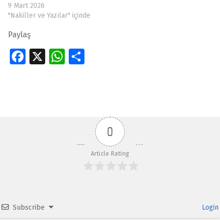
9 Mart 2026
"Nakiller ve Yazılar" içinde
Paylaş
Fa
X
W
S
ce
h
h
Skip back to main navigation
b
at
ar
o
s
e
o
A
0
k
p
p
Article Rating
Subscribe
Login