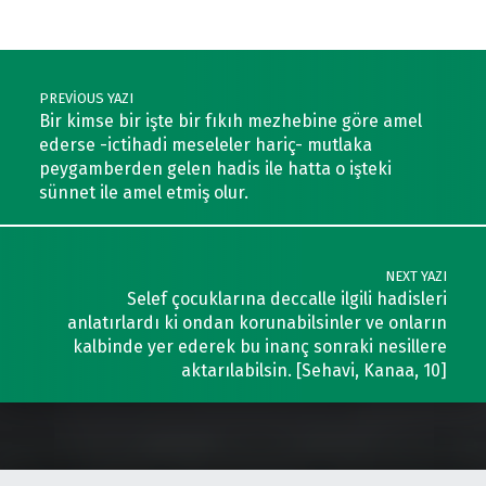
Post navigation
PREVIOUS YAZI
Bir kimse bir işte bir fıkıh mezhebine göre amel
ederse -ictihadi meseleler hariç- mutlaka
peygamberden gelen hadis ile hatta o işteki
sünnet ile amel etmiş olur.
NEXT YAZI
Selef çocuklarına deccalle ilgili hadisleri
anlatırlardı ki ondan korunabilsinler ve onların
kalbinde yer ederek bu inanç sonraki nesillere
aktarılabilsin. [Sehavi, Kanaa, 10]