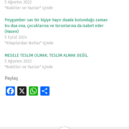
5 Ağustos 2022
"Nakiller ve Yazılar" içinde
Peygamber sav bir kişiye hayır duada bulunduğu zaman
bu dua ona, çocuklarına ve torunlarına da isabet eder
(Hasen)
5 Eylül 2024
"Kitaplardan Notlar" içinde
MESELE TESLİM OLMAK; TESLİM ALMAK DEĞİL.
5 Ağustos 2022
"Nakiller ve Yazılar" içinde
Paylaş
Fa
X
W
S
ce
h
h
Skip back to main navigation
b
at
ar
o
s
e
o
A