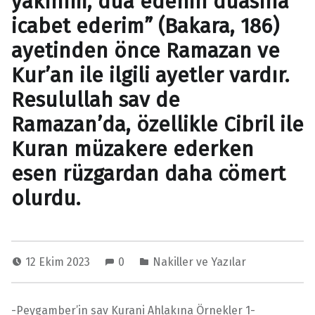
yakınım, dua edenin duasına
icabet ederim” (Bakara, 186)
ayetinden önce Ramazan ve
Kur’an ile ilgili ayetler vardır.
Resulullah sav de
Ramazan’da, özellikle Cibril ile
Kuran müzakere ederken
esen rüzgardan daha cömert
olurdu.
12 Ekim 2023
0
Nakiller ve Yazılar
-Peygamber’in sav Kurani Ahlakına Örnekler 1-