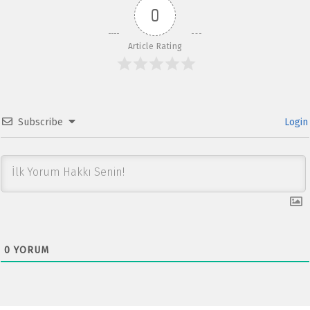
0
k
p
p
Article Rating
Subscribe
Login
0
YORUM