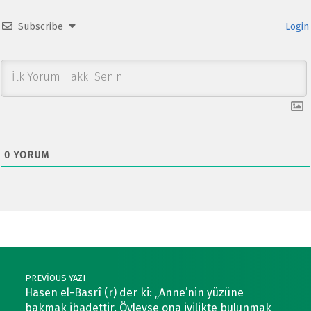
Subscribe
Login
0
YORUM
Post navigation
PREVIOUS YAZI
Hasen el-Basrî (r) der ki: „Anne’nin yüzüne
bakmak ibadettir. Öyleyse ona iyilikte bulunmak