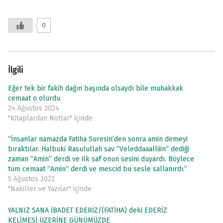
0
İlgili
Eğer tek bir fakih dağın başında olsaydı bile muhakkak
cemaat o olurdu
24 Ağustos 2024
"Kitaplardan Notlar" içinde
“İnsanlar namazda Fatiha Suresin’den sonra amin demeyi
bıraktılar. Halbuki Rasulullah sav “Veleddaaalliiin” dediği
zaman “Amin” derdi ve ilk saf onun sesini duyardı. Böylece
tüm cemaat “Amin” derdi ve mescid bu sesle sallanırdı.”
5 Ağustos 2022
"Nakiller ve Yazılar" içinde
YALNIZ SANA İBADET EDERİZ/(FATİHA) deki EDERİZ
KELİMESİ ÜZERİNE GÜNÜMÜZDE