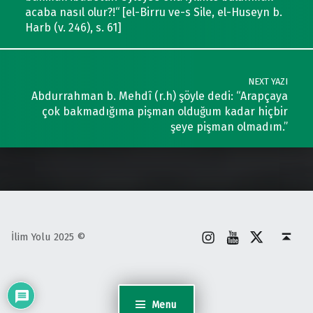
acaba nasıl olur?!“ [el-Birru ve-s Sile, el-Huseyn b.
Harb (v. 246), s. 61]
NEXT YAZI
Abdurrahman b. Mehdî (r.h) şöyle dedi: “Arapçaya
çok bakmadığıma pişman olduğum kadar hiçbir
şeye pişman olmadım.”
İnstagram
Youtube
X
Back to top ↑
İlim Yolu 2025 ©
Menu