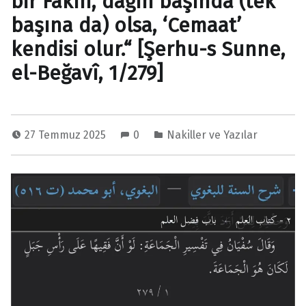
bir Fakîh, dağın başında (tek
başına da) olsa, ‘Cemaat’
kendisi olur.“ [Şerhu-s Sunne,
el-Beğavî, 1/279]
27 Temmuz 2025
0
Nakiller ve Yazılar