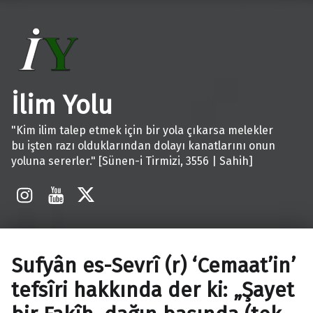
İlim Yolu
"Kim ilim talep etmek için bir yola çıkarsa melekler
bu işten razı olduklarından dolayı kanatlarını onun
yoluna sererler." [Sünen-i Tirmizi, 3556 | Sahih]
İnstagram
Youtube
X
Sufyân es-Sevrî (r) ‘Cemaat’in’
tefsîri hakkında der ki: „Şayet