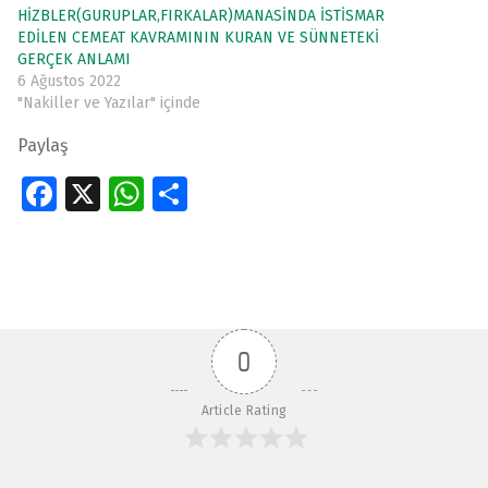
HİZBLER(GURUPLAR,FIRKALAR)MANASİNDA İSTİSMAR
EDİLEN CEMEAT KAVRAMININ KURAN VE SÜNNETEKİ
GERÇEK ANLAMI
6 Ağustos 2022
"Nakiller ve Yazılar" içinde
Paylaş
Fa
X
W
S
ce
h
h
Skip back to main navigation
b
at
ar
o
s
e
o
A
0
k
p
p
Article Rating