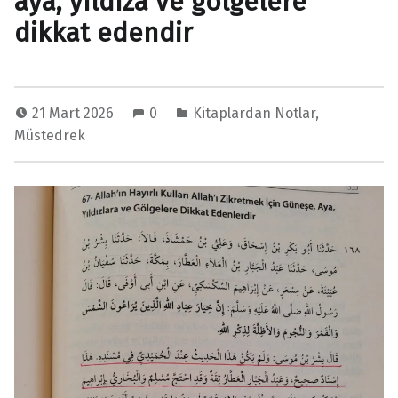
aya, yıldıza ve gölgelere
dikkat edendir
21 Mart 2026
0
Kitaplardan Notlar
,
Müstedrek