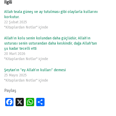
İlgili
Allah teala güneş ve ay tutulması gibi olaylarla kullarını
korkutur.
22 Şubat 2025
"Kitaplardan Notlar" içinde
Allah’ın kolu senin kolundan daha güçlüdür, Allah’ın
usturası senin usturandan daha keskindir, dağa Allah’tan
şu kadar tecelli etti
20 Mart 2026
"Kitaplardan Notlar" içinde
Şeytan’ın “ey Allah’ın kulları” demesi
25 Mayıs 2025
"Kitaplardan Notlar" içinde
Paylaş
Fa
X
W
S
ce
h
h
Skip back to main navigation