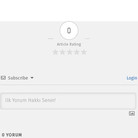
b
at
ar
o
s
e
o
A
0
k
p
p
Article Rating
Subscribe
Login
0
YORUM