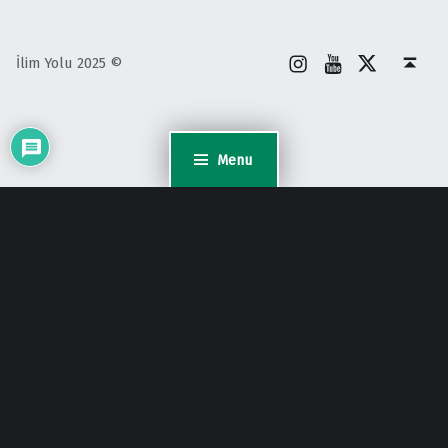
İnstagram
Youtube
X
Back to top ↑
İlim Yolu 2025 ©
Menu