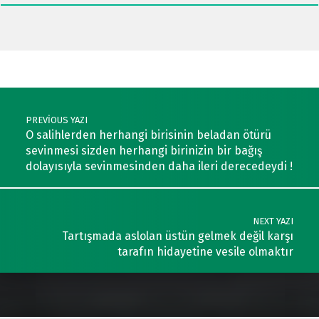
Post navigation
PREVIOUS YAZI
O salihlerden herhangi birisinin beladan ötürü
sevinmesi sizden herhangi birinizin bir bağış
dolayısıyla sevinmesinden daha ileri derecedeydi !
NEXT YAZI
Tartışmada aslolan üstün gelmek değil karşı
tarafın hidayetine vesile olmaktır