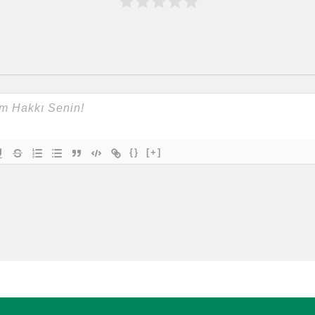
{}
[+]