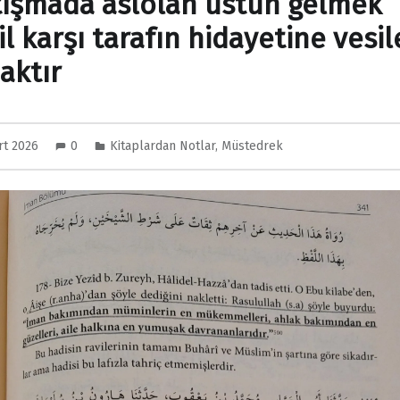
tışmada aslolan üstün gelmek
l karşı tarafın hidayetine vesil
aktır
rt 2026
0
Kitaplardan Notlar
,
Müstedrek