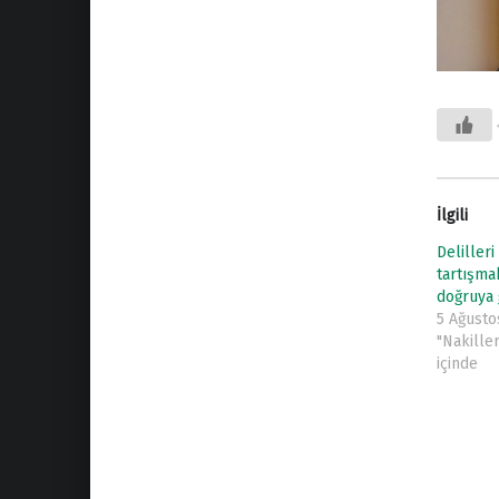
İlgili
Delilleri
tartışma
doğruya 
5 Ağusto
"Nakiller
içinde