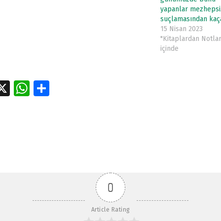
yapanlar mezhepsi
suçlamasından ka
15 Nisan 2023
"Kitaplardan Notlar
içinde
a
X
W
S
e
h
h
tion
at
ar
s
e
A
p
p
0
Article Rating