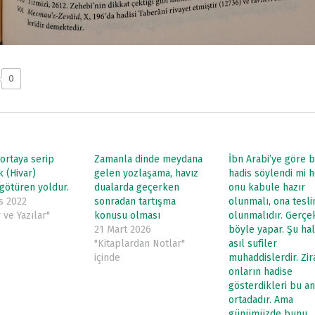
0
 ortaya serip
Zamanla dinde meydana
İbn Arabi’ye göre b
k (Hivar)
gelen yozlaşama, havız
hadis söylendi mi
götüren yoldur.
dualarda geçerken
onu kabule hazır
s 2022
sonradan tartışma
olunmalı, ona tesl
 ve Yazılar"
konusu olması
olunmalıdır. Gerçek
21 Mart 2026
böyle yapar. Şu ha
"Kitaplardan Notlar"
asıl sufiler
içinde
muhaddislerdir. Zir
onların hadise
gösterdikleri bu an
ortadadır. Ama
günümüzde bunu