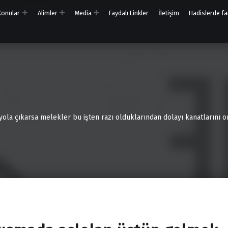
 Konular
Alimler
Media
Faydalı Linkler
İletişim
Hadislerde far
 yola çıkarsa melekler bu işten razı olduklarından dolayı kanatlarını on