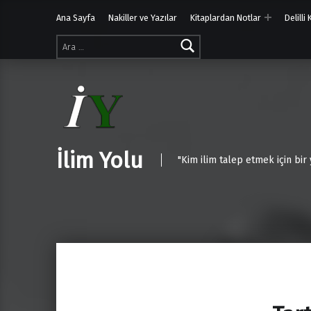
Ana Sayfa
Nakiller ve Yazılar
Kitaplardan Notlar
Delilli
Arama:
İlim Yolu
"Kim ilim talep etmek için bir