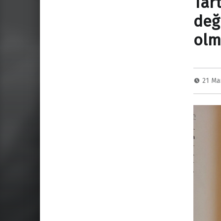
Tar
deği
olm
21 Ma