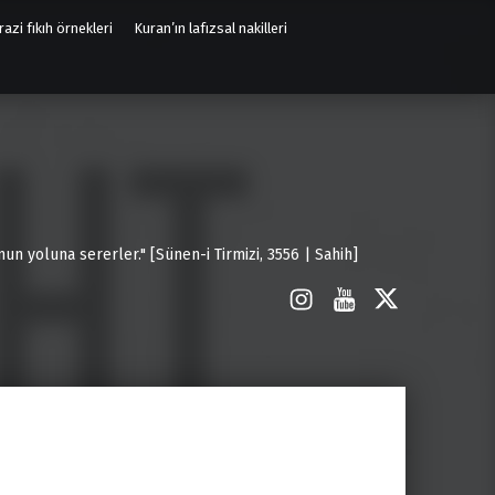
azi fıkıh örnekleri
Kuran’ın lafızsal nakilleri
un yoluna sererler." [Sünen-i Tirmizi, 3556 | Sahih]
İnstagram
Youtube
X