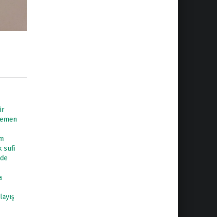
ir
 hemen
im
 sufi
lde
a
layış