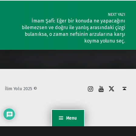
NEXT YAZI
İmam Şafi: Eğer bir konuda ne yapacağını
bilemezsen ve doğru ile yanlış arasındaki çizgi
bulanıksa, o zaman nefsinin arzularına karşı
koyma yolunu seç.
İnstagram
Youtube
X
Back to top ↑
İlim Yolu 2025 ©
Menu